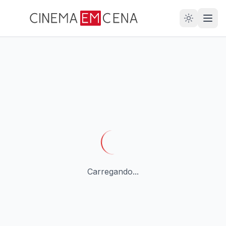
28
ANOS
Carregando...