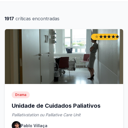
Gênero
1917
críticas encontradas
★
★
★
★
★
★
★
★
★
★
Nota do Crítico
Nota dos Visitantes
Drama
Unidade de Cuidados Paliativos
Palliativstation ou Palliative Care Unit
Ordenar por
Pablo Villaça