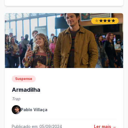
★
★
★
★
★
★
★
★
★
★
Suspense
Armadilha
Trap
Pablo Villaça
Publicado em: 05/09/2024
Ler mais →