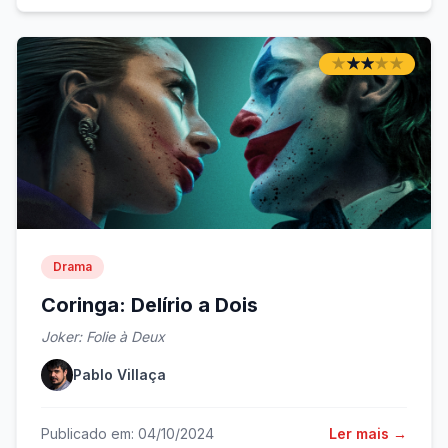
★
★
★
★
★
★
★
★
★
★
Drama
Coringa: Delírio a Dois
Joker: Folie à Deux
Pablo Villaça
Publicado em: 04/10/2024
Ler mais →