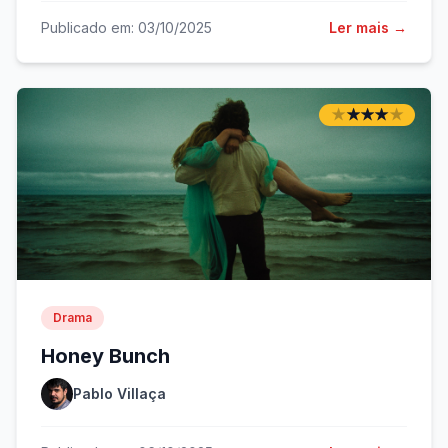
Publicado em: 03/10/2025
Ler mais →
★
★
★
★
★
★
★
★
★
★
Drama
Honey Bunch
Pablo Villaça