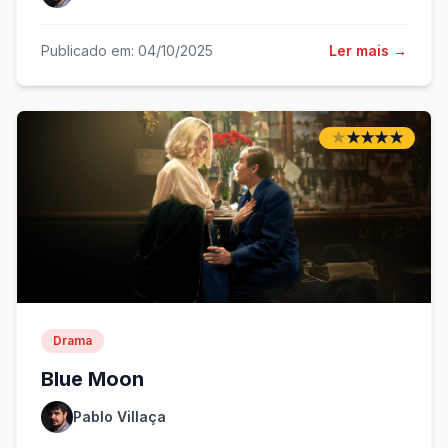
Publicado em: 04/10/2025
Ler mais →
★
★
★
★
★
★
★
★
★
★
Drama
Blue Moon
Pablo Villaça