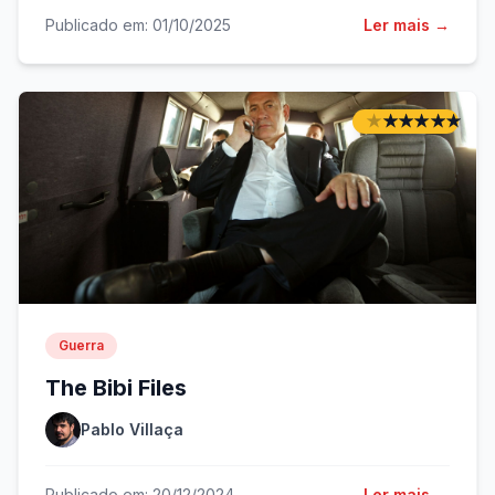
Publicado em: 01/10/2025
Ler mais →
★
★
★
★
★
★
★
★
★
★
Guerra
The Bibi Files
Pablo Villaça
Publicado em: 20/12/2024
Ler mais →