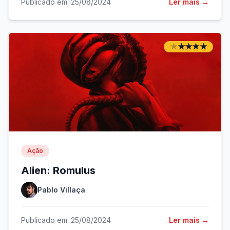
Publicado em: 25/08/2024
Ler mais →
★
★
★
★
★
★
★
★
★
★
Ação
Alien: Romulus
Pablo Villaça
Publicado em: 25/08/2024
Ler mais →