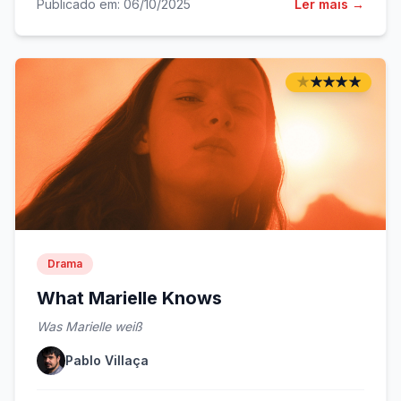
Publicado em: 06/10/2025
Ler mais →
★
★
★
★
★
★
★
★
★
★
Drama
What Marielle Knows
Was Marielle weiß
Pablo Villaça