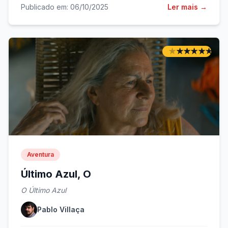
Publicado em: 06/10/2025
Ler mais →
★
★
★
★
★
★
★
★
★
★
Aventura
Último Azul, O
O Último Azul
Pablo Villaça