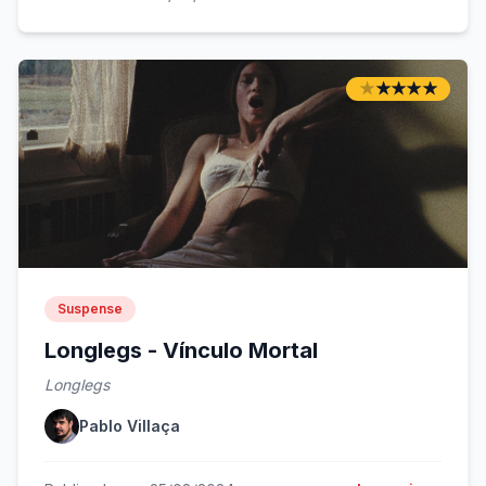
★
★
★
★
★
★
★
★
★
★
Suspense
Longlegs - Vínculo Mortal
Longlegs
Pablo Villaça