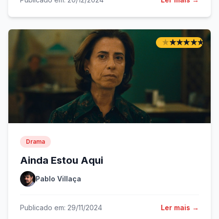
★
★
★
★
★
★
★
★
★
★
Drama
Ainda Estou Aqui
Pablo Villaça
Publicado em: 29/11/2024
Ler mais →