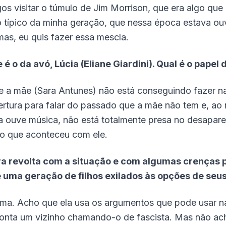
gos visitar o túmulo de Jim Morrison, que era algo qu
o típico da minha geração, que nessa época estava ouv
mas, eu quis fazer essa mescla.
 o da avó, Lúcia (Eliane Giardini). Qual é o papel 
ue a mãe (Sara Antunes) não está conseguindo fazer n
bertura para falar do passado que a mãe não tem e, a
 ouve música, não está totalmente presa no desaparec
r o que aconteceu com ele.
evolta com a situação e com algumas crenças polí
e uma geração de filhos exilados às opções de seus
rma. Acho que ela usa os argumentos que pode usar na
ronta um vizinho chamando-o de fascista. Mas não ac