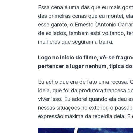
Essa cena é uma das que eu mais gost
das primeiras cenas que eu montei, el
esse garoto, o Ernesto (Antonio Carra
de exilados, também está voltando, te
mulheres que seguram a barra.
Logo no início do filme, vê-se frag
pertencer a lugar nenhum, típica d
Eu acho que era de fato uma recusa. Qu
ideia, que foi da produtora francesa 
viver isso. Eu adorei quando ela deu e
nessas situações no exterior, o passap
expressão máxima da rebeldia dela. E e