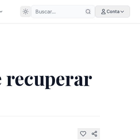
28
ANOS
Conta
e recuperar