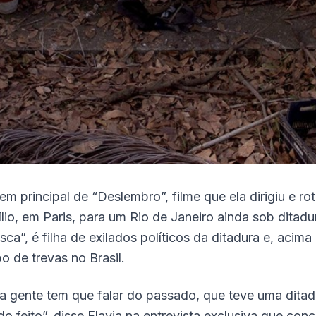
m principal de “Deslembro”, filme que ela dirigiu e r
io, em Paris, para um Rio de Janeiro ainda sob ditadur
ca”, é filha de exilados políticos da ditadura e, aci
o de trevas no Brasil.
 gente tem que falar do passado, que teve uma ditadu
o feito”, disse Flavia na entrevista exclusiva que c