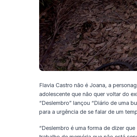
Flavia Castro não é Joana, a personage
adolescente que não quer voltar do exíl
“Deslembro” lançou “Diário de uma bus
para a urgência de se falar de um temp
“Deslembro é uma forma de dizer que a
trabalho de memória que não está send