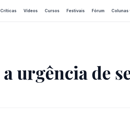
Críticas
Vídeos
Cursos
Festivais
Fórum
Colunas
a urgência de s