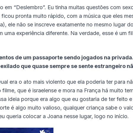
o em “Deslembro”. Eu tinha muitas questões com sexo 
a ficou pronta muito rápido, com a música que eles m
ra), ele não se inscreve exatamente no mesmo lugar do
m uma experiência diferente. Na verdade, esse é um f
mentos de um passaporte sendo jogados na privada.
o exilado que quase sempre se sente estrangeiro n
al era o ato mais violento que ela poderia ter para nã
do filme, que é israelense e mora na França há muito 
ssa ideia porque era algo que eu gostaria de ter feito
orte é algo muito valioso, qualquer criança sabe o val
u queria colocar a Joana nesse lugar, logo no início.