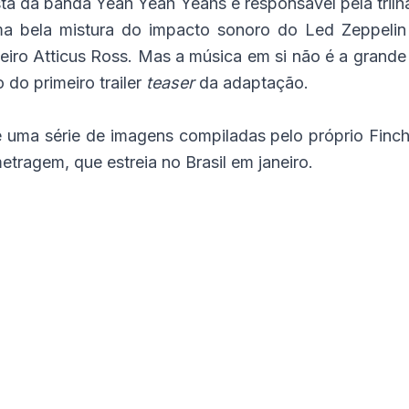
sta da banda Yeah Yeah Yeahs e responsável pela tril
ma bela mistura do impacto sonoro do Led Zeppeli
ro Atticus Ross. Mas a música em si não é a grande 
do primeiro trailer
teaser
da adaptação.
 uma série de imagens compiladas pelo próprio Finche
tragem, que estreia no Brasil em janeiro.