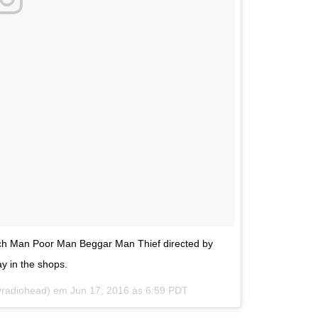
 Rich Man Poor Man Beggar Man Thief directed by
y in the shops.
@radiohead) em
Jun 17, 2016 às 6:59 PDT