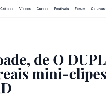
Críticas
Vídeos
Cursos
Festivais
Fórum
Colunas
oade, de O DUPL
eais mini-clipe
AD