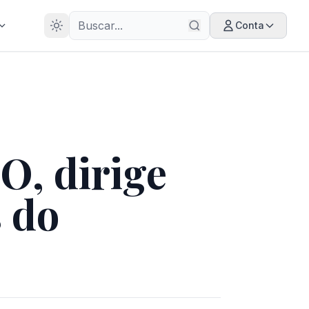
28
ANOS
Conta
O, dirige
s do