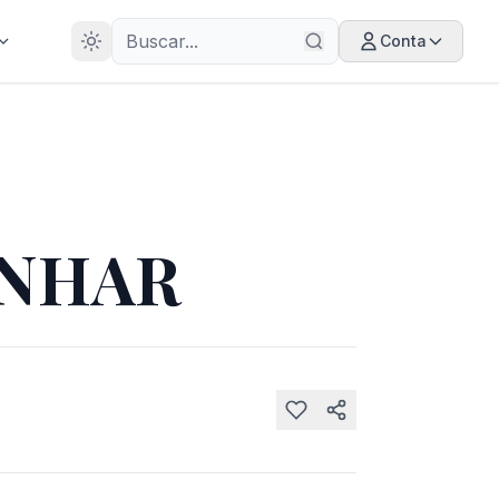
28
ANOS
Conta
ONHAR