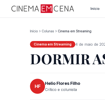
Início
Início
Colunas
Cinema em Streaming
4 de maio de 20
Cinema em Streaming
DORMIR A
Helio Flores Filho
HF
Crítico e colunista