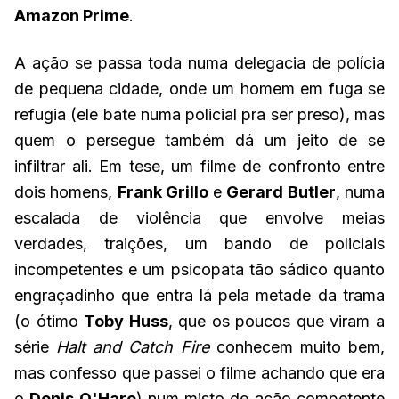
Amazon Prime
.
A ação se passa toda numa delegacia de polícia
de pequena cidade, onde um homem em fuga se
refugia (ele bate numa policial pra ser preso), mas
quem o persegue também dá um jeito de se
infiltrar ali. Em tese, um filme de confronto entre
dois homens,
Frank Grillo
e
Gerard Butler
, numa
escalada de violência que envolve meias
verdades, traições, um bando de policiais
incompetentes e um psicopata tão sádico quanto
engraçadinho que entra lá pela metade da trama
(o ótimo
Toby Huss
, que os poucos que viram a
série
Halt and Catch Fire
conhecem muito bem,
mas confesso que passei o filme achando que era
o
Denis O'Hare
) num misto de ação competente