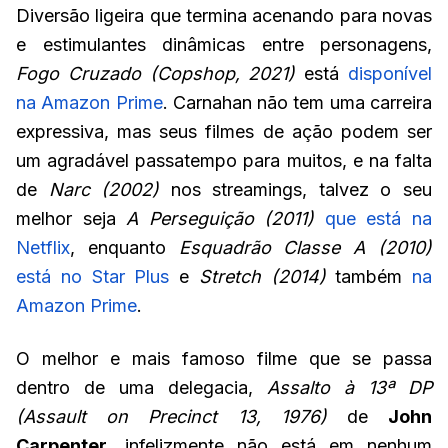
Diversão ligeira que termina acenando para novas
e estimulantes dinâmicas entre personagens,
Fogo Cruzado (Copshop, 2021)
está
disponível
na Amazon Prime
. Carnahan não tem uma carreira
expressiva, mas seus filmes de ação podem ser
um agradável passatempo para muitos, e na falta
de
Narc (2002)
nos streamings, talvez o seu
melhor seja
A Perseguição (2011)
que está na
Netflix
, enquanto
Esquadrão Classe A (2010)
está no Star Plus
e
Stretch (2014)
também
na
Amazon Prime
.
O melhor e mais famoso filme que se passa
dentro de uma delegacia,
Assalto à 13ª DP
(Assault on Precinct 13, 1976)
de
John
Carpenter
, infelizmente não está em nenhum