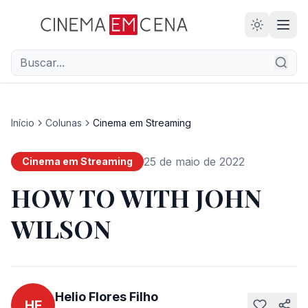
28
ANOS
Início
Colunas
Cinema em Streaming
25 de maio de 2022
Cinema em Streaming
HOW TO WITH JOHN
WILSON
Helio Flores Filho
HF