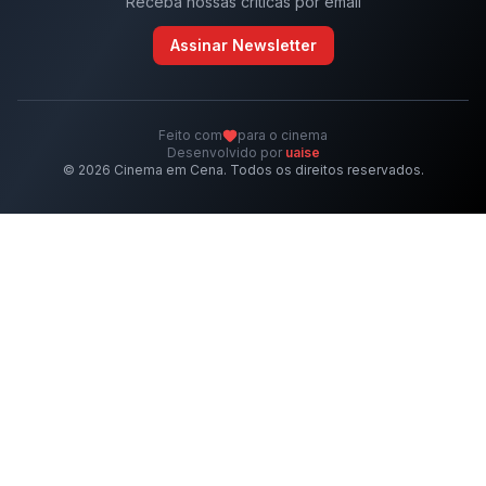
Receba nossas críticas por email
Assinar Newsletter
Feito com
para o cinema
Desenvolvido por
uaise
©
2026
Cinema em Cena. Todos os direitos reservados.