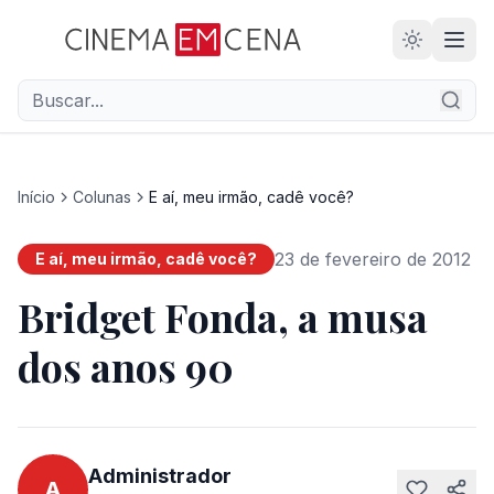
28
ANOS
Início
Colunas
E aí, meu irmão, cadê você?
23 de fevereiro de 2012
E aí, meu irmão, cadê você?
Bridget Fonda, a musa
dos anos 90
Administrador
A