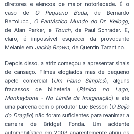
diretores e elencos de maior notoriedade. É o
caso de
O Pequeno Buda
, de Bernardo
Bertolucci,
O Fantástico Mundo do Dr. Kellogg
,
de Alan Parker, e
Touch
, de Paul Schrader. E,
claro, é impossível esquecer da provocante
Melanie em
Jackie Brown
, de Quentin Tarantino.
Depois disso, a atriz começou a apresentar sinais
de cansaço. Filmes elogiados mas de pequeno
apelo comercial (
Um Plano Simples
), alguns
fracassos de bilheteria (
Pânico no Lago,
Monkeybone - No Limite da Imaginação
) e até
uma parceria com o produtor Luc Besson (
O Beijo
do Dragão
) não foram suficientes para reanimar a
carreira de Bridget Fonda. Um acidente
automobilístico em 2003 aparentemente abriu os