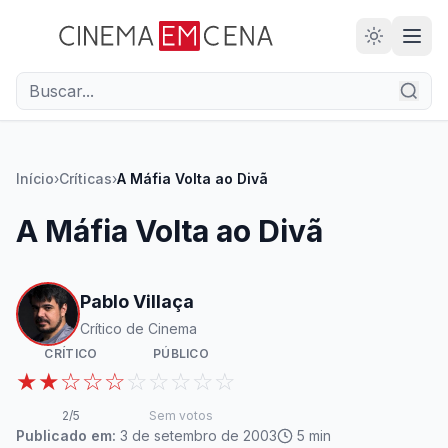
28
ANOS
Início
›
Críticas
›
A Máfia Volta ao Divã
A Máfia Volta ao Divã
Pablo Villaça
Crítico de Cinema
CRÍTICO
PÚBLICO
★★☆☆☆
☆☆☆☆☆
2
/5
Sem votos
Publicado em:
3 de setembro de 2003
5
min