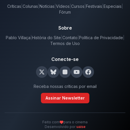
Críticas
|
Colunas
|
Notícias
|
Vídeos
|
Cursos
|
Festivais
|
Especiais
|
Fórum
Sobre
Pablo Villaça
|
História do Site
|
Contato
|
Política de Privacidade
|
Termos de Uso
Conecte-se
Receba nossas críticas por email
Assinar Newsletter
Feito com
para o cinema
Desenvolvido por
uaise