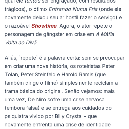
qual ele
tentou
ser engraçado, com resultados
trágicos), o ótimo
Entrando Numa Fria
(onde ele
novamente deixou seu ar hostil fazer o serviço) e
o razoável
Showtime
. Agora, o ator repete o
personagem de gângster em crise em
A Máfia
Volta ao Divã
.
Aliás, `repete` é a palavra certa: sem se preocupar
em criar uma nova história, os roteiristas Peter
Tolan, Peter Steinfeld e Harold Ramis (que
também dirige o filme) simplesmente reciclam a
trama básica do original. Senão vejamos: mais
uma vez, De Niro sofre uma crise nervosa
(embora falsa) e se entrega aos cuidados do
psiquiatra vivido por Billy Crystal - que
novamente enfrenta uma crise de identidade