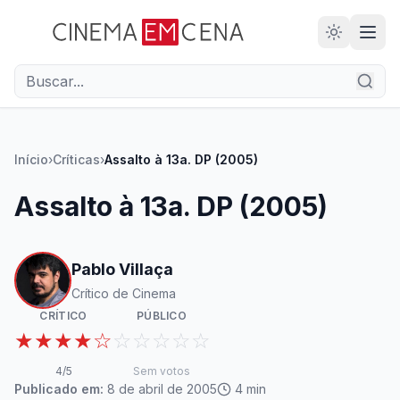
28
ANOS
Início
›
Críticas
›
Assalto à 13a. DP (2005)
Assalto à 13a. DP (2005)
Pablo Villaça
Crítico de Cinema
CRÍTICO
PÚBLICO
★★★★☆
☆☆☆☆☆
4
/5
Sem votos
Publicado em:
8 de abril de 2005
4
min