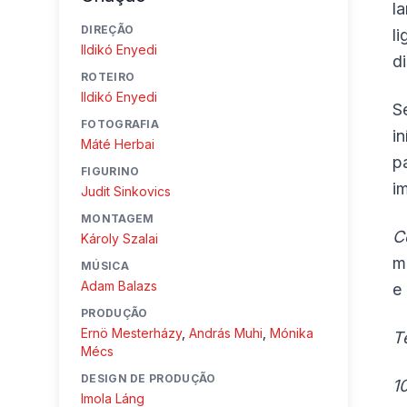
l
DIREÇÃO
l
Ildikó Enyedi
d
ROTEIRO
Ildikó Enyedi
S
FOTOGRAFIA
i
Máté Herbai
p
FIGURINO
i
Judit Sinkovics
MONTAGEM
C
Károly Szalai
m
MÚSICA
Adam Balazs
e
PRODUÇÃO
Ernö Mesterházy
,
András Muhi
,
Mónika
T
Mécs
DESIGN DE PRODUÇÃO
1
Imola Láng