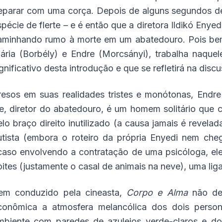
eparar com uma corça. Depois de alguns segundos d
spécie de flerte – e é então que a diretora Ildikó Enye
aminhando rumo à morte em um abatedouro. Pois bem:
ária (Borbély) e Endre (Morcsányi), trabalha naquele 
ignificativo desta introdução e que se refletirá na disc
resos em suas realidades tristes e monótonas, Endre 
le, diretor do abatedouro, é um homem solitário que 
elo braço direito inutilizado (a causa jamais é revela
utista (embora o roteiro da própria Enyedi nem ch
caso envolvendo a contratação de uma psicóloga, e
oites (justamente o casal de animais na neve), uma li
em conduzido pela cineasta,
Corpo e Alma
não de
conômica a atmosfera melancólica dos dois perso
mbiente com paredes de azulejos verde-claros e dom