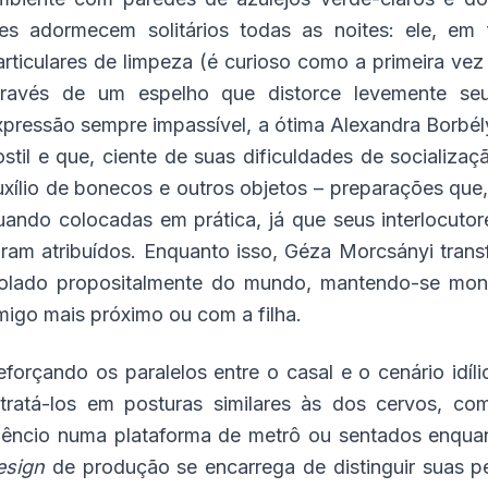
les adormecem solitários todas as noites: ele, em 
articulares de limpeza (é curioso como a primeira ve
través de um espelho que distorce levemente se
xpressão sempre impassível, a ótima Alexandra Borbé
ostil e que, ciente de suas dificuldades de socializa
uxílio de bonecos e outros objetos – preparações que
uando colocadas em prática, já que seus interlocutor
oram atribuídos. Enquanto isso, Géza Morcsányi tra
solado propositalmente do mundo, mantendo-se mon
migo mais próximo ou com a filha.
eforçando os paralelos entre o casal e o cenário idí
etratá-los em posturas similares às dos cervos, c
ilêncio numa plataforma de metrô ou sentados enqua
esign
de produção se encarrega de distinguir suas pe