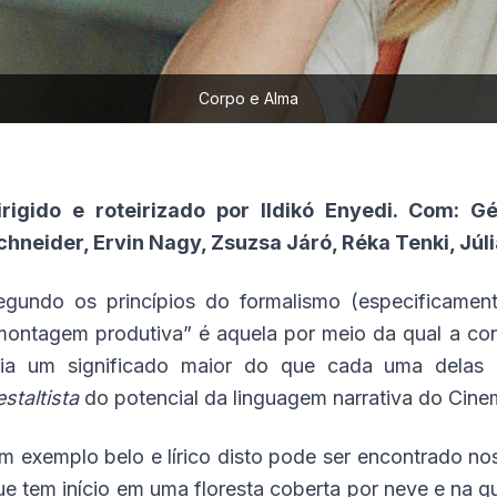
Corpo e Alma
irigido e roteirizado por Ildikó Enyedi. Com: G
chneider, Ervin Nagy, Zsuzsa Járó, Réka Tenki, Júl
egundo os princípios do formalismo (especificament
montagem produtiva” é aquela por meio da qual a co
ria um significado maior do que cada uma delas 
estaltista
do potencial da linguagem narrativa do Cine
m exemplo belo e lírico disto pode ser encontrado n
ue tem início em uma floresta coberta por neve e na q