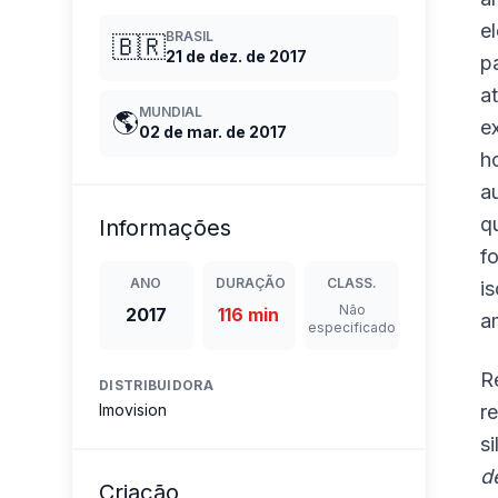
e
BRASIL
🇧🇷
21 de dez. de 2017
p
a
MUNDIAL
🌎
e
02 de mar. de 2017
h
a
q
Informações
f
ANO
DURAÇÃO
CLASS.
i
Não
2017
116 min
a
especificado
R
DISTRIBUIDORA
Imovision
r
s
d
Criação