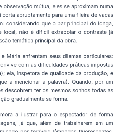
e observação mútua, eles se aproximam numa
di corta abruptamente para uma fileira de vacas
 considerando que o par principal do longa,
local, não é difícil extrapolar o contraste já
ussão temática principal da obra.
e Mária enfrentam seus dilemas particulares:
convive com as dificuldades práticas impostas
da); ela, inspetora de qualidade da produção, é
egue a mencionar a palavra). Quando, por um
les descobrem ter os mesmos sonhos todas as
gação gradualmente se forma.
mora a ilustrar para o espectador de forma
nagens, já que, além de trabalharem em um
inado por terríveis lâmpadas fluorescentes,