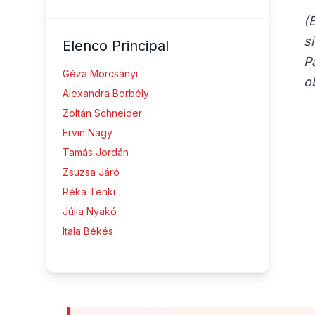
(
s
Elenco Principal
P
Géza Morcsányi
o
Alexandra Borbély
Zoltán Schneider
Ervin Nagy
Tamás Jordán
Zsuzsa Járó
Réka Tenki
Júlia Nyakó
Itala Békés