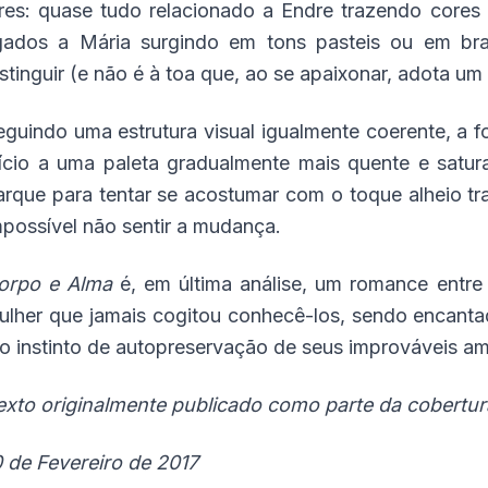
ares: quase tudo relacionado a Endre trazendo cores 
igados a Mária surgindo em tons pasteis ou em bra
istinguir (e não é à toa que, ao se apaixonar, adota u
eguindo uma estrutura visual igualmente coerente, a f
nício a uma paleta gradualmente mais quente e satur
arque para tentar se acostumar com o toque alheio tr
mpossível não sentir a mudança.
orpo e Alma
é, em última análise, um romance entr
ulher que jamais cogitou conhecê-los, sendo encantad
 o instinto de autopreservação de seus improváveis a
exto originalmente publicado como parte da cobertura
0 de Fevereiro de 2017