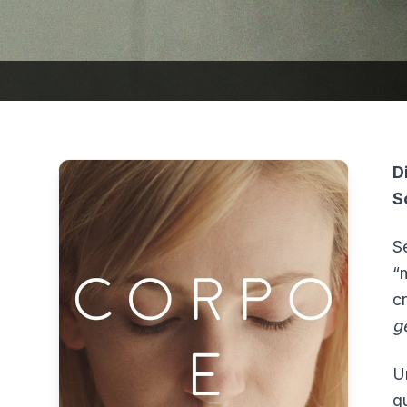
D
S
S
“
c
g
U
q