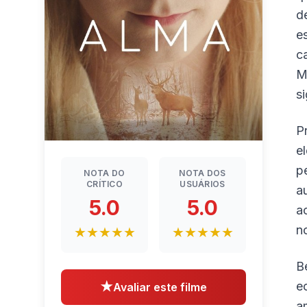
d
e
c
M
s
P
e
p
NOTA DO
NOTA DOS
CRÍTICO
USUÁRIOS
a
5.0
5.0
a
n
★★★★★
★★★★★
B
e
★
Avaliar este filme
a