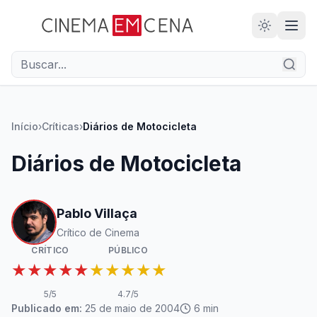
28
ANOS
Início
›
Críticas
›
Diários de Motocicleta
Diários de Motocicleta
Pablo Villaça
Crítico de Cinema
CRÍTICO
PÚBLICO
★★★★★
★★★★★
5
/5
4.7
/5
Publicado em:
25 de maio de 2004
6
min