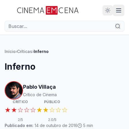
28
ANOS
Início
›
Críticas
›
Inferno
Inferno
Pablo Villaça
Crítico de Cinema
CRÍTICO
PÚBLICO
★★☆☆☆
★★☆☆☆
2
/5
2.0
/5
Publicado em:
14 de outubro de 2016
5
min