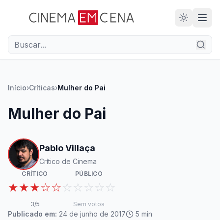
28
ANOS
Início
›
Críticas
›
Mulher do Pai
Mulher do Pai
Pablo Villaça
Crítico de Cinema
CRÍTICO
PÚBLICO
★★★☆☆
☆☆☆☆☆
3
/5
Sem votos
Publicado em:
24 de junho de 2017
5
min