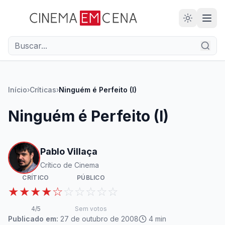
28
ANOS
Início
›
Críticas
›
Ninguém é Perfeito (I)
Ninguém é Perfeito (I)
Pablo Villaça
Crítico de Cinema
CRÍTICO
PÚBLICO
★★★★☆
☆☆☆☆☆
4
/5
Sem votos
Publicado em:
27 de outubro de 2008
4
min