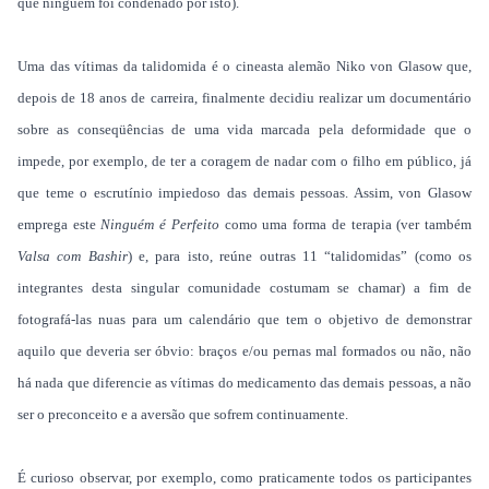
que ninguém foi condenado por isto).
Uma das vítimas da talidomida é o cineasta alemão Niko von Glasow que,
depois de 18 anos de carreira, finalmente decidiu realizar um documentário
sobre as conseqüências de uma vida marcada pela deformidade que o
impede, por exemplo, de ter a coragem de nadar com o filho em público, já
que teme o escrutínio impiedoso das demais pessoas. Assim, von Glasow
emprega este
Ninguém é Perfeito
como uma forma de terapia (ver também
Valsa com Bashir
) e, para isto, reúne outras 11 “talidomidas” (como os
integrantes desta singular comunidade costumam se chamar) a fim de
fotografá-las nuas para um calendário que tem o objetivo de demonstrar
aquilo que deveria ser óbvio: braços e/ou pernas mal formados ou não, não
há nada que diferencie as vítimas do medicamento das demais pessoas, a não
ser o preconceito e a aversão que sofrem continuamente.
É curioso observar, por exemplo, como praticamente todos os participantes