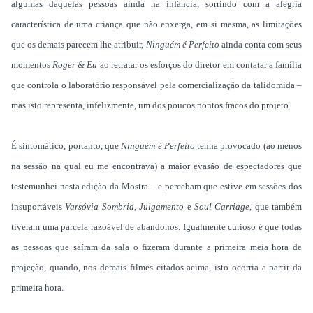
algumas daquelas pessoas ainda na infância, sorrindo com a alegria
característica de uma criança que não enxerga, em si mesma, as limitações
que os demais parecem lhe atribuir,
Ninguém é Perfeito
ainda conta com seus
momentos
Roger & Eu
ao retratar os esforços do diretor em contatar a família
que controla o laboratório responsável pela comercialização da talidomida –
mas isto representa, infelizmente, um dos poucos pontos fracos do projeto.
É sintomático, portanto, que
Ninguém é Perfeito
tenha provocado (ao menos
na sessão na qual eu me encontrava) a maior evasão de espectadores que
testemunhei nesta edição da Mostra – e percebam que estive em sessões dos
insuportáveis
Varsóvia Sombria
,
Julgamento
e
Soul Carriage
, que também
tiveram uma parcela razoável de abandonos. Igualmente curioso é que todas
as pessoas que saíram da sala o fizeram durante a primeira meia hora de
projeção, quando, nos demais filmes citados acima, isto ocorria a partir da
primeira hora.