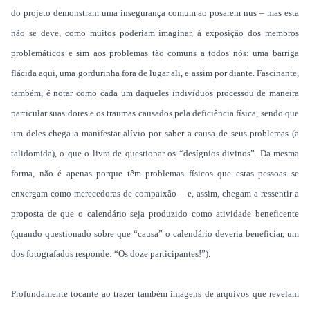
do projeto demonstram uma insegurança comum ao posarem nus – mas esta
não se deve, como muitos poderiam imaginar, à exposição dos membros
problemáticos e sim aos problemas tão comuns a todos nós: uma barriga
flácida aqui, uma gordurinha fora de lugar ali, e assim por diante. Fascinante,
também, é notar como cada um daqueles indivíduos processou de maneira
particular suas dores e os traumas causados pela deficiência física, sendo que
um deles chega a manifestar alívio por saber a causa de seus problemas (a
talidomida), o que o livra de questionar os “desígnios divinos”. Da mesma
forma, não é apenas porque têm problemas físicos que estas pessoas se
enxergam como merecedoras de compaixão – e, assim, chegam a ressentir a
proposta de que o calendário seja produzido como atividade beneficente
(quando questionado sobre que “causa” o calendário deveria beneficiar, um
dos fotografados responde: “Os doze participantes!”).
Profundamente tocante ao trazer também imagens de arquivos que revelam