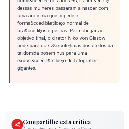
come&ccedil;o dos anos 60,os beb&ecirc;s
dessas mulheres passaram a nascer com
uma anomalia que impede a
forma&ccedil;&atilde;o normal de
bra&ccedil;os e pernas. Para chegar ao
objetivo final, o diretor Niko von Glasow
pede para que v&iacute;timas dos efeitos da
talidomida posem nus para uma
exposi&ccedil;&atilde;o de fotografias
gigantes.
Compartilhe esta crítica
Ajude a divulgar o Cinema em Cena