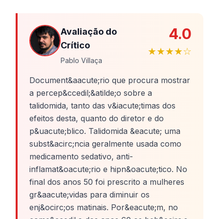
4.0
Avaliação do
Crítico
★★★★☆
Pablo Villaça
Document&aacute;rio que procura mostrar
a percep&ccedil;&atilde;o sobre a
talidomida, tanto das v&iacute;timas dos
efeitos desta, quanto do diretor e do
p&uacute;blico. Talidomida &eacute; uma
subst&acirc;ncia geralmente usada como
medicamento sedativo, anti-
inflamat&oacute;rio e hipn&oacute;tico. No
final dos anos 50 foi prescrito a mulheres
gr&aacute;vidas para diminuir os
enj&ocirc;os matinais. Por&eacute;m, no