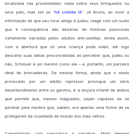
localizada nas proximidades: nada sobre seus brinquedos ou
seus pais, mas sim se “
há comida lá
”. Já Bruno, ao ouvir a
informação de que seu novo amigo é judeu, reage com um susto
que é conseqüência das dezenas de histórias pavorosas
certamente narradas pelos adultos anti-semitas. Ainda assim,
com a abertura que só uma criança pode exibir, ele logo
descarta suas idéias preconcebidas ao perceber que, judeu ou
não, Schmuel é um menino como ele – e, portanto, um parceiro
ideal de brincadeiras. Da mesma forma, ainda que o medo
provocado por um adulto repressor provoque um sério
desentendimento entre os garotos, é a doçura infantil de ambos
que permite que, mesmo magoados, sejam capazes de se
perdoar pela mentira que, sabem, era apenas uma forma de se
protegerem da crueldade do mundo dos mais velhos.
Comandando com segurança a narrativa, Mark Herman