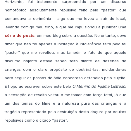
Horizonte, fui tristemente surpreendido por um discurso
homofóbico absolutamente repulsivo feito pelo “pastor” que
comandava a cerimônia – algo que me levou a sair do local,
levando comigo meu filho, e que me impulsionou a publicar uma
série
de
posts
em meu blog sobre a questão. No entanto, devo
dizer que não foi apenas a incitação à intolerância feita pelo tal
“pastor” que me revoltou, mas também o fato de que aquele
discurso nojento estava sendo feito diante de dezenas de
crianças com o claro propósito de doutriná-las, moldando-as
para seguir os passos de ódio canceroso defendido pelo sujeito.
E hoje, ao escrever sobre este belo
O Menino do Pijama Listrado
,
a sensação de revolta voltou a me tomar com força total, já que
um dos temas do filme é a natureza pura das crianças e a
tragédia representada pela destruição desta doçura por adultos
repulsivos como o citado “pastor”.