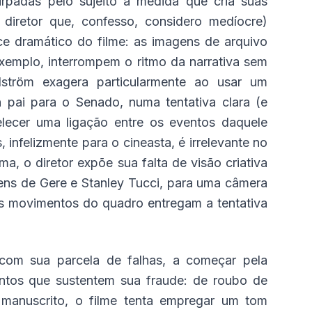
rpadas pelo sujeito à medida que cria suas
 diretor que, confesso, considero medíocre)
ce dramático do filme: as imagens de arquivo
exemplo, interrompem o ritmo da narrativa sem
ström exagera particularmente ao usar um
 pai para o Senado, numa tentativa clara (e
elecer uma ligação entre os eventos daquele
, infelizmente para o cineasta, é irrelevante no
a, o diretor expõe sua falta de visão criativa
ens de Gere e Stanley Tucci, para uma câmera
 os movimentos do quadro entregam a tentativa
com sua parcela de falhas, a começar pela
entos que sustentem sua fraude: de roubo de
 manuscrito, o filme tenta empregar um tom