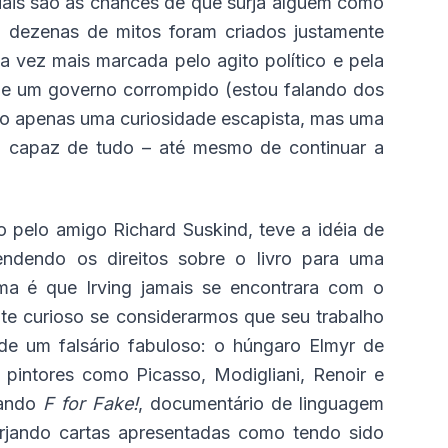
quais são as chances de que surja alguém como
 dezenas de mitos foram criados justamente
a vez mais marcada pelo agito político e pela
de um governo corrompido (estou falando dos
ão apenas uma curiosidade escapista, mas uma
m capaz de tudo – até mesmo de continuar a
ado pelo amigo Richard Suskind, teve a idéia de
endendo os direitos sobre o livro para uma
ema é que Irving jamais se encontrara com o
ente curioso se considerarmos que seu trabalho
 de um falsário fabuloso: o húngaro Elmyr de
 pintores como Picasso, Modigliani, Renoir e
zando
F for Fake!
, documentário de linguagem
Forjando cartas apresentadas como tendo sido