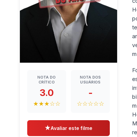
c
H
p
t
a
v
m
F
NOTA DO
NOTA DOS
e
CRÍTICO
USUÁRIOS
i
3.0
-
b
★★★☆☆
☆☆☆☆☆
m
H
M
★
Avaliar este filme
r