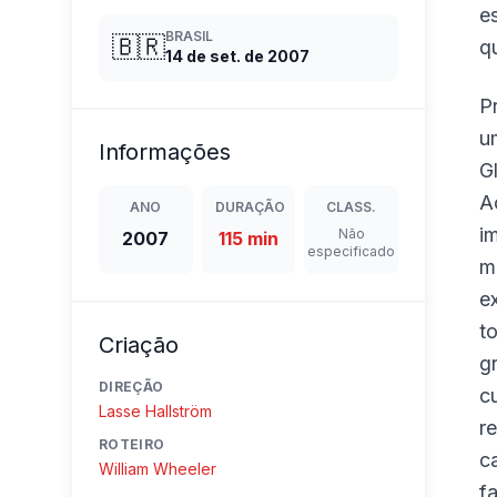
e
BRASIL
🇧🇷
q
14 de set. de 2007
P
u
Informações
G
A
ANO
DURAÇÃO
CLASS.
i
Não
2007
115 min
especificado
m
e
t
Criação
g
DIREÇÃO
c
Lasse Hallström
r
ROTEIRO
c
William Wheeler
f