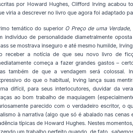
scritas por Howard Hughes, Clifford Irving acabou 
ue viria a descrever no livro que agora foi adaptado pa
rimo temático do superior
O Preço de uma Verdade
,
m indivíduo de personalidade diametralmente oposta
lass se mostrava inseguro e até mesmo humilde, Irving
o receber a notícia de que seu novo livro de ficç
mediatamente começa a fazer grandes gastos – cer
as também de que a vendagem será colossal. In
xpressivo do que o habitual, Irving lança suas men
orna difícil, para seus interlocutores, duvidar da v
raças ao bom trabalho de maquiagem (especialmente
uriosamente parecido com o verdadeiro escritor, o 
ealismo à narrativa (algo que só é abalado nas cenas 
adência típicas de Howard Hughes. Nestes momentos, 
azendo um trabalho perfeito quando, de fato,
sabemo