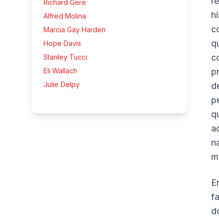
r
Richard Gere
h
Alfred Molina
c
Marcia Gay Harden
q
Hope Davis
c
Stanley Tucci
Eli Wallach
p
Julie Delpy
d
p
q
a
n
m
E
f
d