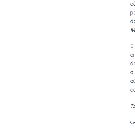
c
p
d
M
E
e
d
o
c
c
1
Co