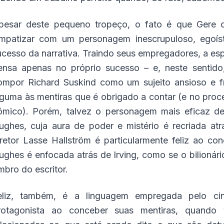
pesar deste pequeno tropeço, o fato é que Gere 
impatizar com um personagem inescrupuloso, egoíst
ucesso da narrativa. Traindo seus empregadores, a es
ensa apenas no próprio sucesso – e, neste sentido
ompor Richard Suskind como um sujeito ansioso e f
lguma às mentiras que é obrigado a contar (e no proc
ômico). Porém, talvez o personagem mais eficaz 
ughes, cuja aura de poder e mistério é recriada at
iretor Lasse Hallström é particularmente feliz ao 
ughes é enfocada atrás de Irving, como se o bilionári
mbro do escritor.
eliz, também, é a linguagem empregada pelo cin
rotagonista ao conceber suas mentiras, quand