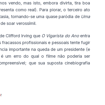
os vendo, mas isto, embora divirta, tira boa
resenta como real). Para piorar, o terceiro ato
tasia, tornando-se uma quase paródia de
Uma
de soar verossímil.
de Clifford Irving que
O Vigarista do Ano
entra
fracassos profissionais e pessoais tente fugir
uência importante na queda de um presidente (e
 é um erro do qual o filme não poderia ser
compreensível; que sua suposta cinebiografia
i
!