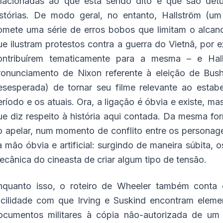
elacionadas ao que está sendo dito e que são detu
istórias. De modo geral, no entanto, Hallström (um
omete uma série de erros bobos que limitam o alcan
ue ilustram protestos contra a guerra do Vietnã, por 
ontribuírem tematicamente para a mesma – e Hall
ronunciamento de Nixon referente à eleição de Bush
esesperada) de tornar seu filme relevante ao estab
eríodo e os atuais. Ora, a ligação é óbvia e existe, mas
ue diz respeito à história aqui contada. Da mesma form
o apelar, num momento de conflito entre os personag
a mão óbvia e artificial: surgindo de maneira súbita,
ecânica do cineasta de criar algum tipo de tensão.
nquanto isso, o roteiro de Wheeler também conta 
acilidade com que Irving e Suskind encontram elem
ocumentos militares à cópia não-autorizada de um