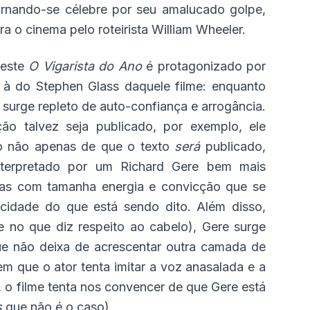
tornando-se célebre por seu amalucado golpe,
ra o cinema pelo roteirista William Wheeler.
 este
O Vigarista do Ano
é protagonizado por
 à do Stephen Glass daquele filme: enquanto
 surge repleto de auto-confiança e arrogância.
ão talvez seja publicado, por exemplo, ele
to não apenas de que o texto
será
publicado,
terpretado por um Richard Gere bem mais
tiras com tamanha energia e convicção que se
eracidade do que está sendo dito. Além disso,
 no que diz respeito ao cabelo), Gere surge
que não deixa de acrescentar outra camada de
em que o ator tenta imitar a voz anasalada e a
o filme tenta nos convencer de que Gere está
s
que não é o caso).