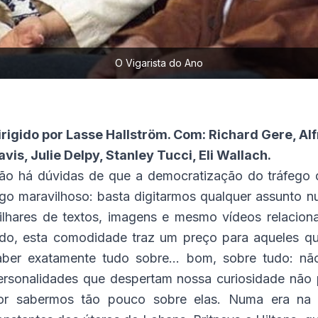
O Vigarista do Ano
irigido por Lasse Hallström. Com: Richard Gere, A
avis, Julie Delpy, Stanley Tucci, Eli Wallach.
ão há dúvidas de que a democratização do tráfego d
lgo maravilhoso: basta digitarmos qualquer assunto
ilhares de textos, imagens e mesmo vídeos relacion
ado, esta comodidade traz um preço para aqueles qu
aber exatamente tudo sobre... bom, sobre tudo: não
ersonalidades que despertam nossa curiosidade não
or sabermos tão pouco sobre elas. Numa era na 