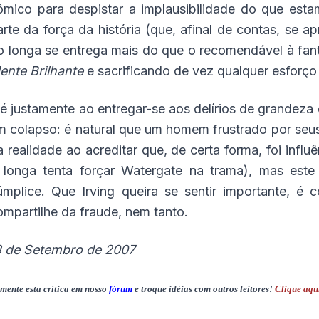
ômico para despistar a implausibilidade do que estam
arte da força da história (que, afinal de contas, se ap
o longa se entrega mais do que o recomendável à fan
ente Brilhante
e sacrificando de vez qualquer esforço 
 é justamente ao entregar-se aos delírios de grandeza 
m colapso: é natural que um homem frustrado por seus 
a realidade ao acreditar que, de certa forma, foi infl
 longa tenta forçar Watergate na trama), mas este
úmplice. Que Irving queira se sentir importante, é 
ompartilhe da fraude, nem tanto.
3 de Setembro de 2007
mente esta crítica em nosso
fórum
e troque idéias com outros leitores!
Clique aqu