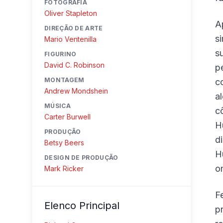
FOTOGRAFIA
Oliver Stapleton
A
DIREÇÃO DE ARTE
s
Mario Ventenilla
s
FIGURINO
David C. Robinson
p
MONTAGEM
c
Andrew Mondshein
a
MÚSICA
c
Carter Burwell
H
PRODUÇÃO
d
Betsy Beers
H
DESIGN DE PRODUÇÃO
o
Mark Ricker
F
Elenco Principal
p