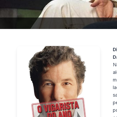
D
D
N
a
m
l
s
p
p