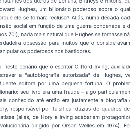
onstantes dos úteros de Lohans, Britneys e Hiltons, 
oward Hughes, um bilionário poderoso sobre o qual
orque ele se tornara recluso? Aliás, numa década cad
ensão social em função de uma guerra condenada e 
nos 70!), nada mais natural que Hughes se tornasse n
erdadeira obsessão para muitos que o considerava
anipular os poderosos nos bastidores.
oi neste cenário que o escritor Clifford Irving, auxili
screver a “autobiografia autorizada” de Hughes, v
nfluente editora por uma pequena fortuna. O probl
ilionário: seu livro era uma fraude – algo particularm
ais conhecido até então era justamente a biografia
ory, responsável por falsificar dúzias de quadros de
atisse (aliás, de Hory e Irving acabariam protagoni
evolucionária dirigido por Orson Welles em 1974). 