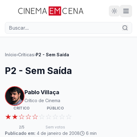
28
ANOS
Início
›
Críticas
›
P2 - Sem Saída
P2 - Sem Saída
Pablo Villaça
Crítico de Cinema
CRÍTICO
PÚBLICO
★★☆☆☆
☆☆☆☆☆
2
/5
Sem votos
Publicado em:
4 de janeiro de 2008
6
min