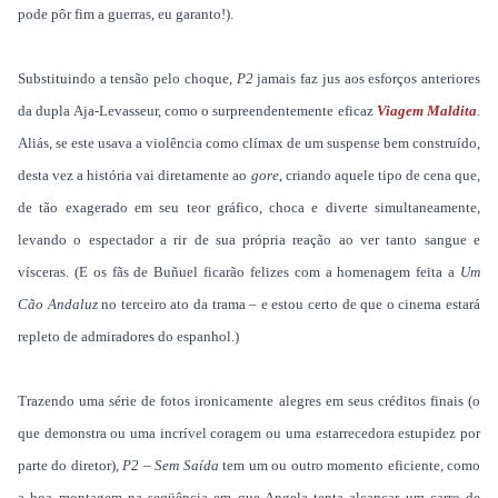
pode pôr fim a guerras, eu garanto!).
Substituindo a tensão pelo choque,
P2
jamais faz jus aos esforços anteriores
da dupla Aja-Levasseur, como o surpreendentemente eficaz
Viagem Maldita
.
Aliás, se este usava a violência como clímax de um suspense bem construído,
desta vez a história vai diretamente ao
gore
, criando aquele tipo de cena que,
de tão exagerado em seu teor gráfico, choca e diverte simultaneamente,
levando o espectador a rir de sua própria reação ao ver tanto sangue e
vísceras. (E os fãs de Buñuel ficarão felizes com a homenagem feita a
Um
Cão Andaluz
no terceiro ato da trama – e estou certo de que o cinema estará
repleto de admiradores do espanhol.)
Trazendo uma série de fotos ironicamente alegres em seus créditos finais (o
que demonstra ou uma incrível coragem ou uma estarrecedora estupidez por
parte do diretor),
P2 – Sem Saída
tem um ou outro momento eficiente, como
a boa montagem na seqüência
em que Angela
tenta alcançar um carro de