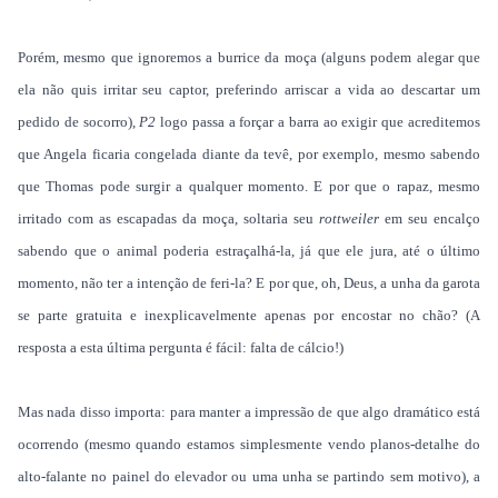
Porém, mesmo que ignoremos a burrice da moça (alguns podem alegar que
ela não quis irritar seu captor, preferindo arriscar a vida ao descartar um
pedido de socorro),
P2
logo passa a forçar a barra ao exigir que acreditemos
que Angela ficaria congelada diante da tevê, por exemplo, mesmo sabendo
que Thomas pode surgir a qualquer momento. E por que o rapaz, mesmo
irritado com as escapadas da moça, soltaria seu
rottweiler
em seu encalço
sabendo que o animal poderia estraçalhá-la, já que ele jura, até o último
momento, não ter a intenção de feri-la? E por que, oh, Deus, a unha da garota
se parte gratuita e inexplicavelmente apenas por encostar no chão? (A
resposta a esta última pergunta é fácil: falta de cálcio!)
Mas nada disso importa: para manter a impressão de que algo dramático está
ocorrendo (mesmo quando estamos simplesmente vendo planos-detalhe do
alto-falante no painel do elevador ou uma unha se partindo sem motivo), a