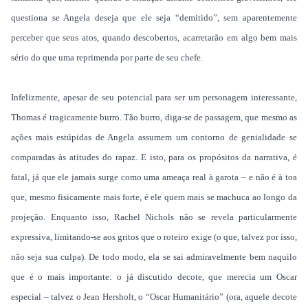
questiona se Angela deseja que ele seja “demitido”, sem aparentemente
perceber que seus atos, quando descobertos, acarretarão em algo bem mais
sério do que uma reprimenda por parte de seu chefe.
Infelizmente, apesar de seu potencial para ser um personagem interessante,
Thomas é tragicamente burro. Tão burro, diga-se de passagem, que mesmo as
ações mais estúpidas de Angela assumem um contorno de genialidade se
comparadas às atitudes do rapaz. E isto, para os propósitos da narrativa, é
fatal, já que ele jamais surge como uma ameaça real à garota – e não é à toa
que, mesmo fisicamente mais forte, é ele quem mais se machuca ao longo da
projeção. Enquanto isso, Rachel Nichols não se revela particularmente
expressiva, limitando-se aos gritos que o roteiro exige (o que, talvez por isso,
não seja sua culpa). De todo modo, ela se sai admiravelmente bem naquilo
que é o mais importante: o já discutido decote, que merecia um Oscar
especial – talvez o Jean Hersholt, o “Oscar Humanitário” (ora, aquele decote