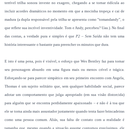
terrível trilha sonora investe no exagero, chegando a se tornar ridícula ao
incluir acordes dramáticos no momento em que a mocinha tropeça e cai de
madura (a dupla responsável pela trilha se apresenta como “tomandandy”, o
que reflete sua incrível inventividade. Tom e Andy, percebeu? Uau.). No final
das contas, a verdade pura e simples é que
P2 – Sem Saída
não tem uma
história interessante o bastante para preencher os minutos que dura.
E isto é uma pena, pois é visível, o esforço que Wes Bentley faz para tornar
seu personagem absurdo em uma figura mais ou menos crível e trágica.
Esforçando-se para parecer simpático em seu primeiro encontro com Angela,
Thomas é um sujeito solitário que, sem qualquer habilidade social, parece
adotar um comportamento que julga apropriado (em sua visão distorcida)
para alguém que se encontra perdidamente apaixonado – e não é à toa que
ele se torna ainda mais assustador justamente quando tenta fazer brincadeiras
como uma pessoa comum. Aliás, sua falta de contato com a realidade é
tamanha que, mesmo quando a situação assume contornos gravíssimos, ele