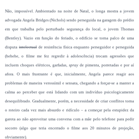
Não, impossível. Ambientado na noite de Natal, o longa mostra a jovem
advogada Angela Bridges (Nichols) sendo perseguida na garagem do prédio
em que trabalha pelo perturbado segurança do local, o jovem Thomas
(Bentley). Vazio em função do feriado, o edifício se torna palco de uma
disputa
intelectual
de resistência física enquanto perseguidor e perseguida
(hehehe, o filme me fez regredir à adolescência) trocam agressões que
incluem choques elétricos, garfadas,
spray
de pimenta, porretadas e por aí
afora. O mais frustrante é que, inicialmente, Angela parece reagir aos
problemas de maneira verossímil e sensata, chegando a forçar-se a manter a
calma ao perceber que está lidando com um indivíduo psicologicamente
desequilibrado. Gradualmente, porém, a necessidade de criar conflitos torna
o roteiro cada vez mais absurdo e ridículo – a começar pela estupidez da
garota ao não aproveitar uma conversa com a mãe pelo telefone para pedir
socorro (algo que teria encerrado o filme aos 20 minutos de projeção,
obviamente).