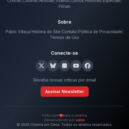
Críticas
|
Colunas
|
Notícias
|
Vídeos
|
Cursos
|
Festivais
|
Especiais
|
Fórum
Sobre
Pablo Villaça
|
História do Site
|
Contato
|
Política de Privacidade
|
Termos de Uso
Conecte-se
Receba nossas críticas por email
Assinar Newsletter
Feito com
para o cinema
Desenvolvido por
uaise
©
2026
Cinema em Cena. Todos os direitos reservados.