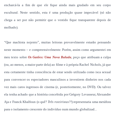
encharcá-la a fim de que ele fique ainda mais grudado em seu corpo
escultural. Neste sentido, esta é uma produção quase impecável (só não
chega a ser por não permitir que o vestido fique transparente depois de
molhado).
“Que machista nojento”, muitas leitoras provavelmente estarão pensando
neste momento – e compreensivelmente. Porém, assim como argumentei em
meu texto sobre
Os Gatões: Uma Nova Balada
, peço que atribuam a culpa
(ou, ao menos, a maior parte dela) ao filme e à própria Rachel Nichols, já que
esta certamente tinha consciência de estar sendo utilizada como isca sexual
para convencer os espectadores masculinos a investirem dinheiro nos cada
vez mais caros ingressos de cinema (e, posteriormente, no DVD). Ou talvez
ela tenha achado que a história concebida por Grégory Levasseur, Alexandre
Aja e Franck Khalfoun (o quê?
Três roteiristas?!
) representaria uma metáfora
para o isolamento crescente do indivíduo num mundo globalizad...