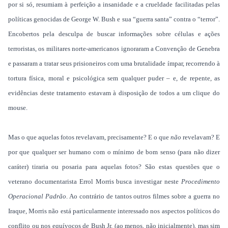
por si só, resumiam à perfeição a insanidade e a crueldade facilitadas pelas
políticas genocidas de George W. Bush e sua “guerra santa” contra o “terror”.
Encobertos pela desculpa de buscar informações sobre células e ações
terroristas, os militares norte-americanos ignoraram a Convenção de Genebra
e passaram a tratar seus prisioneiros com uma brutalidade ímpar, recorrendo à
tortura física, moral e psicológica sem qualquer puder – e, de repente, as
evidências deste tratamento estavam à disposição de todos a um clique do
mouse.
Mas o que aquelas fotos revelavam, precisamente? E o que
não
revelavam? E
por que qualquer ser humano com o mínimo de bom senso (para não dizer
caráter) tiraria ou posaria para aquelas fotos? São estas questões que o
veterano documentarista Errol Morris busca investigar neste
Procedimento
Operacional Padrão
. Ao contrário de tantos outros filmes sobre a guerra no
Iraque, Morris não está particularmente interessado nos aspectos políticos do
conflito ou nos equívocos de Bush Jr. (ao menos, não inicialmente), mas sim