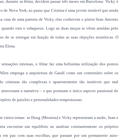
ue, durante as férias, decidem passar três meses em Barcelona: Vicky é
vo de Nova York, ao passo que Cristina é uma jovem instável que ainda
a casa de uma parenta de Vicky, elas conhecem o pintor Juan Antonio
 quando esta o esfaqueou. Logo as duas moças se vêem atraídas pelo
lso de se entregar em função de todas as suas objeções neuróticas. O
ria Elena.
ensações intensas, o filme faz uma belíssima utilização dos pontos
y Allen emprega a arquitetura de Gaudí como um comentário sobre os
são criaturas tão complexas e aparentemente tão instáveis que mal
travessam a narrativa – e que pontuam o único aspecto passional do
leto de paixões e personalidades tempestuosas.
e vários temas: se Doug (Messina) e Vicky representam a razão, Juan e
nta encontrar um equilíbrio ao analisar constantemente os próprios
 ou em paz com suas escolhas, que passam por um permanente auto-