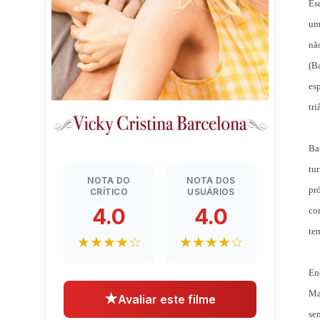
Es
um
nã
(B
es
tr
Ba
tu
NOTA DO
NOTA DOS
pr
CRÍTICO
USUÁRIOS
4.0
4.0
co
te
★★★★☆
★★★★☆
En
Ma
★
Avaliar este filme
se