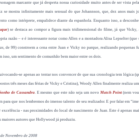
rsonagem marcante que já desperta nossa curiosidade muito antes de ser vista pel
riz se mostra infinitamente mais sensual do que Johannson, que, dez anos mais j
lento como intérprete, empalidece diante da espanhola. Enquanto isso, a desconhe
uque
) se destaca ao compor a figura mais tridimensional do filme, já que Vicky,
ópria razão – e é interessante notar como Allen e a montadora Alisa Lepselter (qu
as
, de 99) constroem a cena entre Juan e Vicky no parque, realizando pequenas fu
m isso, um sentimento de comunhão bem maior entre os dois.
uivocando-se apenas ao tentar nos convencer de que sua cronologia tem lógica (qu
postos três meses das férias de Vicky e Cristina), Woody Allen finalmente realiza 
Sonho de Cassandra
. E mesmo que este não seja um novo
Match Point
(nem vou c
m para que nos lembremos do imenso talento de seu realizador. E por falar em “imen
r excelência - nas proximidades do local de nascimento de Juan. Este é apenas ma
s maiores autores que Hollywood já produziu.
 de Novembro de 2008