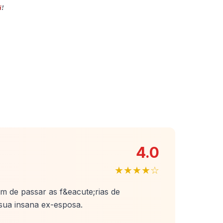
i
!
4.0
★★★★☆
im de passar as f&eacute;rias de
sua insana ex-esposa.