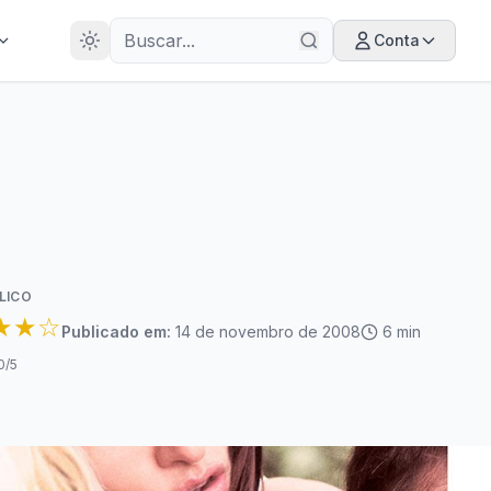
28
ANOS
Conta
LICO
★★☆
Publicado em:
14 de novembro de 2008
6
min
0
/5