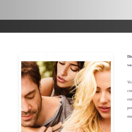
Di
vo
Vi
ci
en
pe
mu