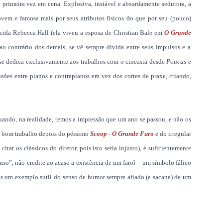
a primeira vez
em cena. Explosiva
, instável e absurdamente sedutora, a
ovem e famosa mais por seus atributos físicos do que por seu (pouco)
cida Rebecca Hall (ela viveu a esposa de Christian Bale
em
O Grande
 ao contrário dos demais, se vê sempre divida entre seus impulsos e a
e se dedica exclusivamente aos trabalhos com o cineasta desde
Poucas e
sões entre planos e contraplanos em vez dos cortes de praxe, criando,
ando, na realidade, temos a impressão que um ano se passou, e não os
um bom trabalho depois do péssimo
Scoop - O Grande Furo
e do irregular
itar os clássicos do diretor, pois isto seria injusto), é suficientemente
so”, não credite ao acaso a existência de um farol – um símbolo fálico
is um exemplo sutil do senso de humor sempre afiado (e sacana) de um