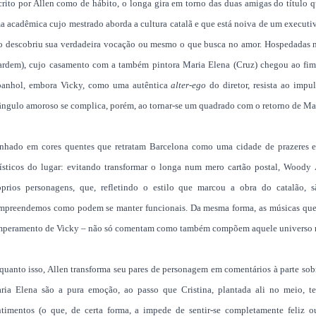
crito por Allen como de hábito, o longa gira em torno das duas amigas do título q
a acadêmica cujo mestrado aborda a cultura catalã e que está noiva de um executi
o descobriu sua verdadeira vocação ou mesmo o que busca no amor. Hospedadas n
ardem), cujo casamento com a também pintora Maria Elena (Cruz) chegou ao fim
panhol, embora Vicky, como uma autêntica
alter-ego
do diretor, resista ao impu
iângulo amoroso se complica, porém, ao tornar-se um quadrado com o retorno de Ma
nhado em cores quentes que retratam Barcelona como uma cidade de prazeres e s
rísticos do lugar: evitando transformar o longa num mero cartão postal, Wood
óprios personagens, que, refletindo o estilo que marcou a obra do catalão, 
mpreendemos como podem se manter funcionais. Da mesma forma, as músicas que a
mperamento de Vicky – não só comentam como também compõem aquele universo rep
quanto isso, Allen transforma seu pares de personagem em comentários à parte sobr
ria Elena são a pura emoção, ao passo que Cristina, plantada ali no meio, te
ntimentos (o que, de certa forma, a impede de sentir-se completamente feliz