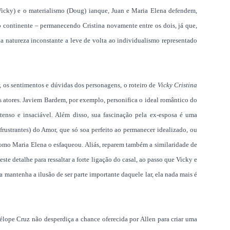
(Vicky) e o materialismo (Doug) ianque, Juan e Maria Elena defendem,
elho continente – permanecendo Cristina novamente entre os dois, já que,
a natureza inconstante a leve de volta ao individualismo representado
, os sentimentos e dúvidas dos personagens, o roteiro de
Vicky Cristina
 atores. Javiem Bardem, por exemplo, personifica o ideal romântico do
intenso e insaciável. Além disso, sua fascinação pela ex-esposa é uma
e frustrantes) do Amor, que só soa perfeito ao permanecer idealizado, ou
como Maria Elena o esfaqueou. Aliás, reparem também a similaridade de
te detalhe para ressaltar a forte ligação do casal, ao passo que Vicky e
a mantenha a ilusão de ser parte importante daquele lar, ela nada mais é
élope Cruz não desperdiça a chance oferecida por Allen para criar uma