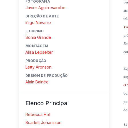
FOTOGRAFIA
pe
Javier Aguirresarobe
at
DIREÇÃO DE ARTE
ta
Iñigo Navarro
Tr
FIGURINO
pr
Sonia Grande
Bo
MONTAGEM
Alisa Lepselter
co
PRODUÇÃO
Letty Aronson
Eq
DESIGN DE PRODUÇÃO
su
Alain Bainée
O 
bo
po
Elenco Principal
do
Rebecca Hall
Scarlett Johansson
14