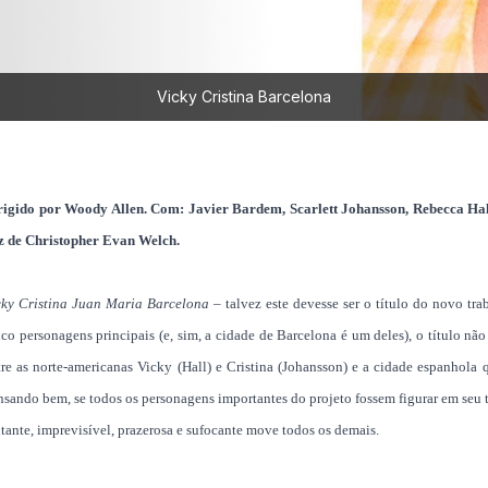
Vicky Cristina Barcelona
rigido por Woody Allen. Com: Javier Bardem, Scarlett Johansson, Rebecca Hall
z de Christopher Evan Welch.
cky Cristina Juan Maria Barcelona
– talvez este devesse ser o título do novo tr
nco personagens principais (e, sim, a cidade de Barcelona é um deles), o título não
tre as norte-americanas Vicky (Hall) e Cristina (Johansson) e a cidade espanhola 
nsando bem, se todos os personagens importantes do projeto fossem figurar em seu t
tante, imprevisível, prazerosa e sufocante move todos os demais.