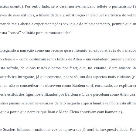
estionamento). Por outro lado, se o casal norte-americano reflete o puritanismo 
ravés de suas atitudes, a liberalidade e a sofisticação intelectual e artística do v
esar de mais aberta a experimentações sexuais e de relacionamento, permite que su
r sua “busca” solitária por um romance ideal.
pregando a narração como um recurso quase literário ao expor, através do narrador
rcelona
é – como costumam ser os textos de Allen – um verdadeiro presente para os
tista sofrido, de olhos tristes e barba por fazer, que, no entanto, é um amante 
racterística intrigante, já que comenta, por si só, um dos aspectos mais curiosos (
ja: ao não se concretizar – e observem como Bardem sorri, encantado, ao explicar 
es e estilos dos figurinos utilizados por Bardem e Cruz e percebam como Allen usa es
istina jamais parecem se encaixar de fato naquela atípica família (embora esta últim
 que a ponte que permite que Juan e Maria Elena convivam com harmonia).
se Scarlett Johansson mais uma vez comprova sua já notória inexpressividade, Pen