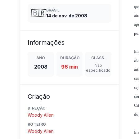
qu
BRASIL
🇧🇷
14 de nov. de 2008
at
ap
po
Informações
Em
ANO
DURAÇÃO
CLASS.
Ba
Não
2008
96 min
ar
especificado
ca
se
Criação
cor
Cr
DIREÇÃO
do
Woody Allen
ROTEIRO
Woody Allen
E 