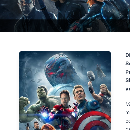
D
S
P
S
v
V
m
c
d