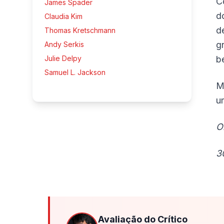
C
James Spader
d
Claudia Kim
d
Thomas Kretschmann
g
Andy Serkis
Julie Delpy
b
Samuel L. Jackson
M
u
O
3
Avaliação do Crítico