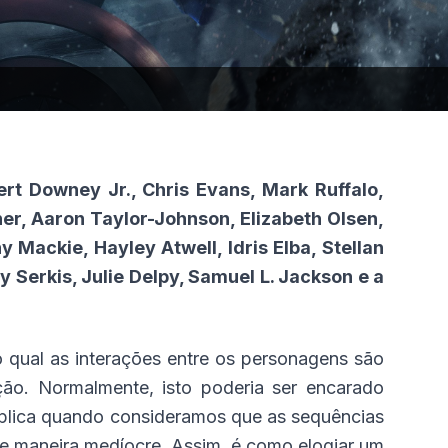
rt Downey Jr., Chris Evans, Mark Ruffalo,
r, Aaron Taylor-Johnson, Elizabeth Olsen,
 Mackie, Hayley Atwell, Idris Elba, Stellan
Serkis, Julie Delpy, Samuel L. Jackson e a
o qual as interações entre os personagens são
ção. Normalmente, isto poderia ser encarado
mplica quando consideramos que as sequências
de maneira medíocre. Assim, é como elogiar um