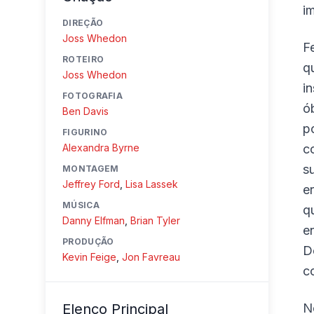
i
DIREÇÃO
Joss Whedon
F
ROTEIRO
q
Joss Whedon
i
FOTOGRAFIA
ó
Ben Davis
p
FIGURINO
Alexandra Byrne
c
s
MONTAGEM
Jeffrey Ford
,
Lisa Lassek
e
MÚSICA
q
Danny Elfman
,
Brian Tyler
e
PRODUÇÃO
D
Kevin Feige
,
Jon Favreau
c
Elenco Principal
N