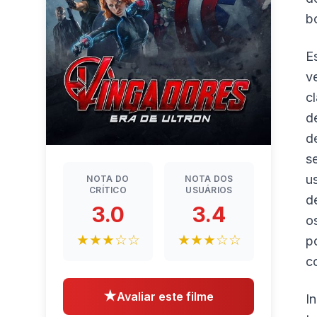
b
E
v
c
d
d
s
u
NOTA DO
NOTA DOS
CRÍTICO
USUÁRIOS
d
3.0
3.4
o
★★★☆☆
★★★☆☆
p
c
★
Avaliar este filme
I