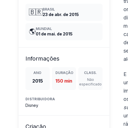
t
o
BRASIL
🇧🇷
23 de abr. de 2015
d
m
MUNDIAL
🌎
c
01 de mai. de 2015
d
s
Informações
a
ANO
DURAÇÃO
CLASS.
E
Não
2015
150 min
u
especificado
i
o
DISTRIBUIDORA
Disney
s
u
r
Criação