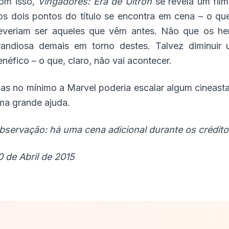
om isso,
Vingadores: Era de Ultron
se revela um fil
os dois pontos do título se encontra em cena – o q
everiam ser aqueles que vêm antes. Não que os he
randiosa demais em torno destes. Talvez diminuir
enéfico – o que, claro, não vai acontecer.
as no mínimo a Marvel poderia escalar algum cineasta 
ma grande ajuda.
bservação: há uma cena adicional durante os créditos
0 de Abril de 2015