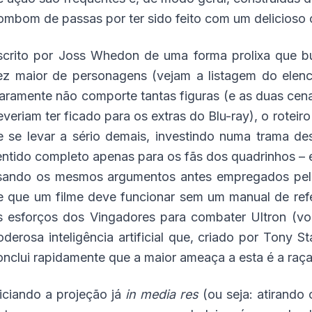
ombom de passas por ter sido feito com um delicioso c
scrito por Joss Whedon de uma forma prolixa que 
ez maior de personagens (vejam a listagem do elen
laramente não comporte tantas figuras (e as duas cen
everiam ter ficado para os extras do Blu-ray), o rotei
e se levar a sério demais, investindo numa trama d
entido completo apenas para os fãs dos quadrinhos – 
sando os mesmos argumentos antes empregados pelo
e que um filme deve funcionar sem um manual de refe
s esforços dos Vingadores para combater Ultron (v
oderosa inteligência artificial que, criado por Tony S
onclui rapidamente que a maior ameaça a esta é a raç
niciando a projeção já
in media res
(ou seja: atirando