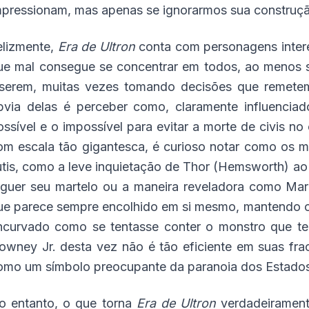
mpressionam, mas apenas se ignorarmos sua construção
elizmente,
Era de Ultron
conta com personagens inter
ue mal consegue se concentrar em todos, ao menos 
nserem, muitas vezes tomando decisões que remetem 
bvia delas é perceber como, claramente influencia
ossível e o impossível para evitar a morte de civis no
om escala tão gigantesca, é curioso notar como os m
utis, como a leve inquietação de Thor (Hemsworth) ao
rguer seu martelo ou a maneira reveladora como Mar
ue parece sempre encolhido em si mesmo, mantendo o
ncurvado como se tentasse conter o monstro que te
owney Jr. desta vez não é tão eficiente em suas frac
omo um símbolo preocupante da paranoia dos Estados
o entanto, o que torna
Era de Ultron
verdadeiramente