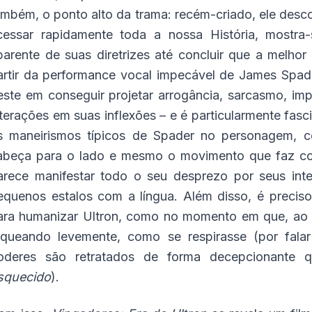
ambém, o ponto alto da trama: recém-criado, ele desco
cessar rapidamente toda a nossa História, mostra
parente de suas diretrizes até concluir que a melhor
artir da performance vocal impecável de James Spader
este em conseguir projetar arrogância, sarcasmo, im
lterações em suas inflexões – e é particularmente fa
s maneirismos típicos de Spader no personagem, co
abeça para o lado e mesmo o movimento que faz com
arece manifestar todo o seu desprezo por seus inte
equenos estalos com a língua. Além disso, é precis
ara humanizar Ultron, como no momento em que, ao e
rqueando levemente, como se respirasse (por fala
oderes são retratados de forma decepcionante
squecido
).