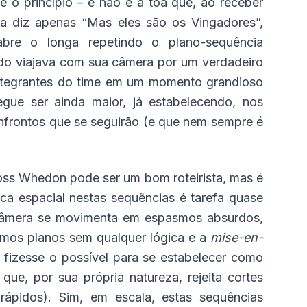
 o princípio – e não é à toa que, ao receber
ga diz apenas “Mas eles são os Vingadores”,
abre o longa repetindo o plano-sequência
ndo viajava com sua câmera por um verdadeiro
ntegrantes do time em um momento grandioso
ue ser ainda maior, já estabelecendo, nos
confrontos que se seguirão (e que nem sempre é
Joss Whedon pode ser um bom roteirista, mas é
ca espacial nestas sequências é tarefa quase
a câmera se movimenta em espasmos absurdos,
simos planos sem qualquer lógica e a
mise-en-
izesse o possível para se estabelecer como
ue, por sua própria natureza, rejeita cortes
pidos). Sim, em escala, estas sequências