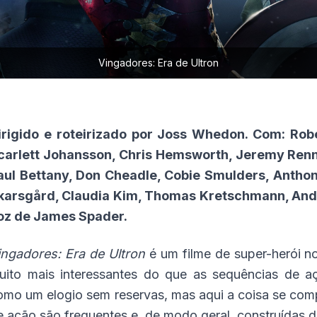
Vingadores: Era de Ultron
irigido e roteirizado por Joss Whedon. Com: Robe
carlett Johansson, Chris Hemsworth, Jeremy Renne
aul Bettany, Don Cheadle, Cobie Smulders, Anthony
karsgård, Claudia Kim, Thomas Kretschmann, Andy 
oz de James Spader.
ingadores: Era de Ultron
é um filme de super-herói n
uito mais interessantes do que as sequências de a
omo um elogio sem reservas, mas aqui a coisa se co
e ação são frequentes e, de modo geral, construídas 