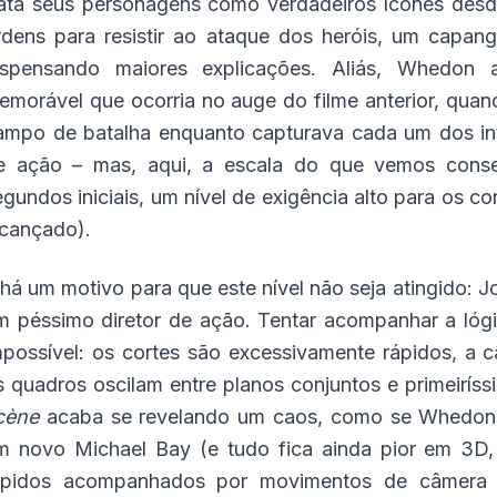
rata seus personagens como verdadeiros ícones desde
rdens para resistir ao ataque dos heróis, um capan
ispensando maiores explicações. Aliás, Whedon 
emorável que ocorria no auge do filme anterior, qua
ampo de batalha enquanto capturava cada um dos i
e ação – mas, aqui, a escala do que vemos conseg
egundos iniciais, um nível de exigência alto para os 
lcançado).
 há um motivo para que este nível não seja atingido: 
m péssimo diretor de ação. Tentar acompanhar a lógi
mpossível: os cortes são excessivamente rápidos, 
s quadros oscilam entre planos conjuntos e primeirís
cène
acaba se revelando um caos, como se Whedon f
m novo Michael Bay (e tudo fica ainda pior em 3D, q
ápidos acompanhados por movimentos de câmera rá