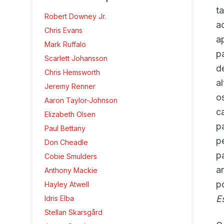
t
Robert Downey Jr.
a
Chris Evans
a
Mark Ruffalo
p
Scarlett Johansson
d
Chris Hemsworth
a
Jeremy Renner
o
Aaron Taylor-Johnson
c
Elizabeth Olsen
p
Paul Bettany
p
Don Cheadle
p
Cobie Smulders
a
Anthony Mackie
p
Hayley Atwell
E
Idris Elba
Stellan Skarsgård