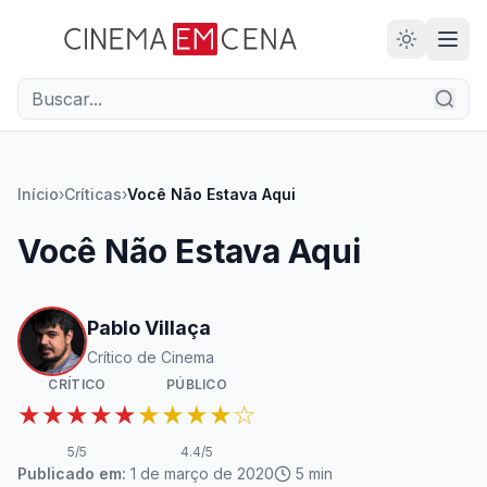
28
ANOS
Início
›
Críticas
›
Você Não Estava Aqui
Você Não Estava Aqui
Pablo Villaça
Crítico de Cinema
CRÍTICO
PÚBLICO
★★★★★
★★★★☆
5
/5
4.4
/5
Publicado em:
1 de março de 2020
5
min