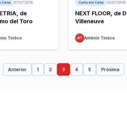
m Cena
07/07/2015
Curta em Cena
02/07/2015
TRIA, de
NEXT FLOOR, de D
rmo del Toro
Villeneuve
nio Tinôco
Antônio Tinôco
AT
Anterior
1
2
3
4
5
Próxima