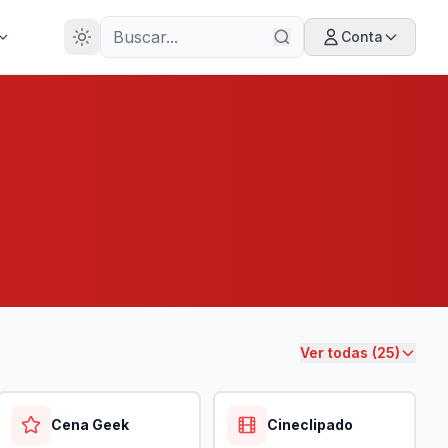
28
ANOS
Conta
Ver todas (25)
Cena Geek
Cineclipado