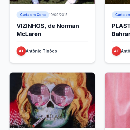
Curta em Cena
10/09/2015
Curta e
VIZINHOS, de Norman
PLAST
McLaren
Bahra
Antônio Tinôco
Antô
AT
AT