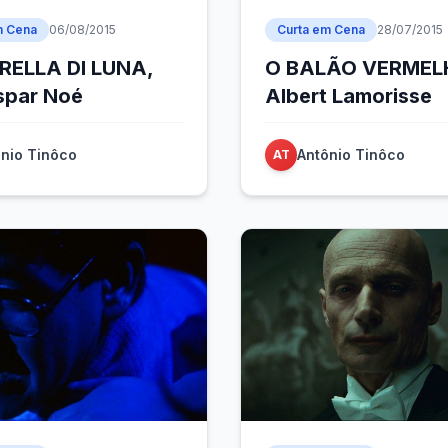
m Cena
06/08/2015
Curta em Cena
28/07/2015
RELLA DI LUNA,
O BALÃO VERMELH
spar Noé
Albert Lamorisse
nio Tinôco
Antônio Tinôco
AT