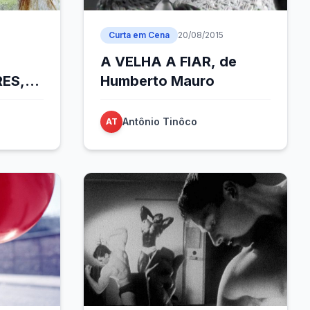
Curta em Cena
20/08/2015
A VELHA A FIAR, de
ES,
Humberto Mauro
Antônio Tinôco
AT