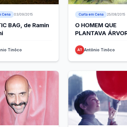
m Cena
03/09/2015
Curta em Cena
25/08/2015
IC BAG, de Ramin
O HOMEM QUE
ni
PLANTAVA ÁRVOR
de Frédéric Back
nio Tinôco
Antônio Tinôco
AT