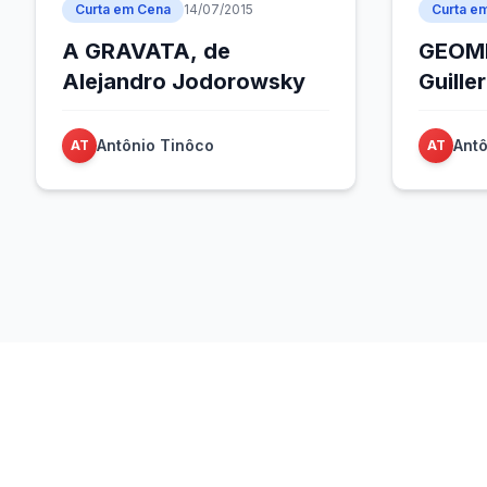
Curta em Cena
14/07/2015
Curta e
A GRAVATA, de
GEOME
Alejandro Jodorowsky
Guille
Antônio Tinôco
Antô
AT
AT