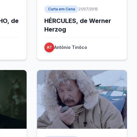
Curta em Cena
21/07/2015
O, de
HÉRCULES, de Werner
Herzog
Antônio Tinôco
AT