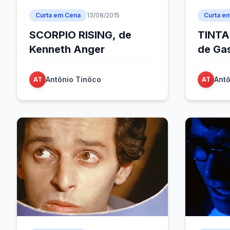
Curta em Cena
13/08/2015
Curta e
SCORPIO RISING, de
TINTA
Kenneth Anger
de Ga
Antônio Tinôco
Antô
AT
AT