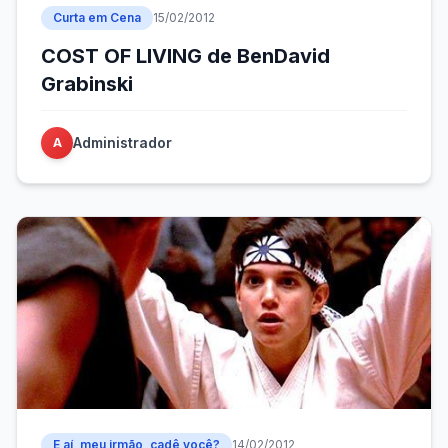
Curta em Cena
15/02/2012
COST OF LIVING de BenDavid
Grabinski
Administrador
A
E aí, meu irmão, cadê você?
14/02/2012