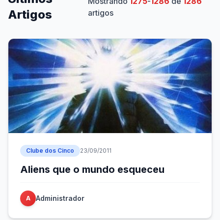
Mostrando
1275
-
1286
de
1286
Artigos
artigos
Clube dos Cinco
23/09/2011
Aliens que o mundo esqueceu
Administrador
A