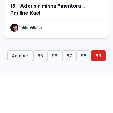
13 - Adeus à minha "mentora",
Pauline Kael
Pablo Villaça
Anterior
95
96
97
98
99