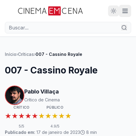
28
ANOS
Início
›
Críticas
›
007 - Cassino Royale
007 - Cassino Royale
Pablo Villaça
Crítico de Cinema
CRÍTICO
PÚBLICO
★★★★★
★★★★★
5
/5
4.9
/5
Publicado em:
17 de janeiro de 2023
8
min