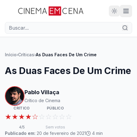
28
ANOS
Início
›
Críticas
›
As Duas Faces De Um Crime
As Duas Faces De Um Crime
Pablo Villaça
Crítico de Cinema
CRÍTICO
PÚBLICO
★★★★☆
☆☆☆☆☆
4
/5
Sem votos
Publicado em:
20 de fevereiro de 2021
4
min