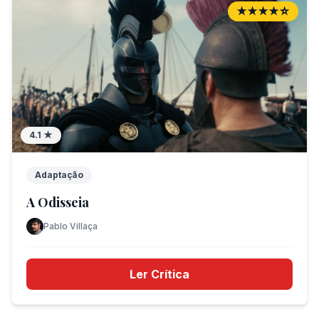
★★★★☆
4.1
★
Adaptação
A Odisseia
Pablo Villaça
Ler Crítica