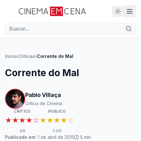
28
ANOS
Início
›
Críticas
›
Corrente do Mal
Corrente do Mal
Pablo Villaça
Crítico de Cinema
CRÍTICO
PÚBLICO
★★★★☆
★★★★☆
4
/5
3.9
/5
Publicado em:
1 de abril de 2015
5
min