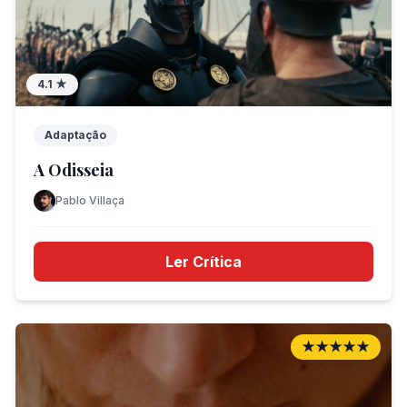
4.1
★
Adaptação
A Odisseia
Pablo Villaça
Ler Crítica
★★★★★