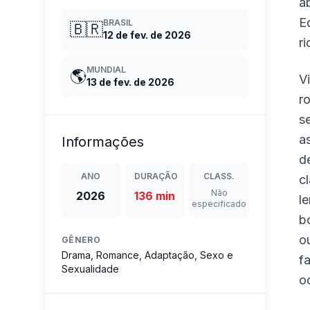
a
E
BRASIL
🇧🇷
12 de fev. de 2026
r
MUNDIAL
🌎
V
13 de fev. de 2026
r
s
a
Informações
d
ANO
DURAÇÃO
CLASS.
c
Não
2026
136 min
l
especificado
b
o
GÊNERO
Drama, Romance, Adaptação, Sexo e
f
Sexualidade
o