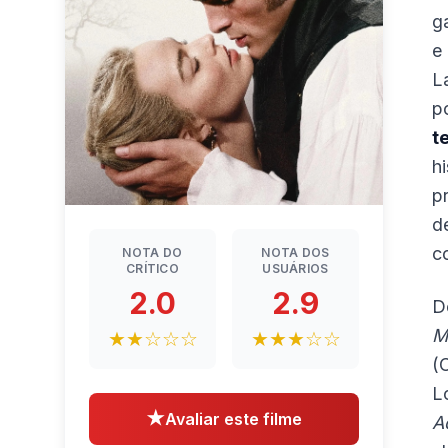
g
e
L
p
t
h
p
d
c
NOTA DO
NOTA DOS
CRÍTICO
USUÁRIOS
2.0
2.9
D
M
★★☆☆☆
★★★☆☆
(
L
★
Avaliar este filme
A