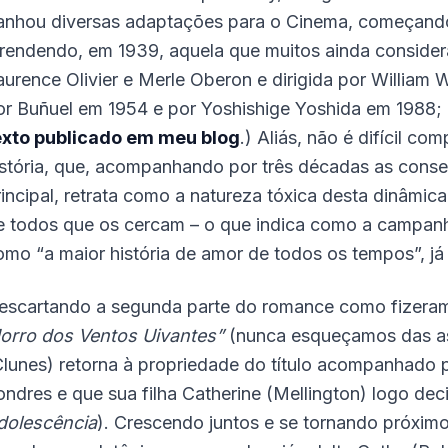
anhou diversas adaptações para o Cinema, começando
 rendendo, em 1939, aquela que muitos ainda consider
aurence Olivier e Merle Oberon e dirigida por William 
or Buñuel em 1954 e por Yoshishige Yoshida em 1988; 
exto publicado em meu blog
.) Aliás, não é difícil c
istória, que, acompanhando por três décadas as conse
rincipal, retrata como a natureza tóxica desta dinâmic
e todos que os cercam – o que indica como a campanha
omo “a maior história de amor de todos os tempos”, já 
escartando a segunda parte do romance como fizeram
orro dos Ventos Uivantes”
(nunca esqueçamos das as
Clunes) retorna à propriedade do título acompanhado 
ondres e que sua filha Catherine (Mellington) logo dec
dolescência
). Crescendo juntos e se tornando próxim