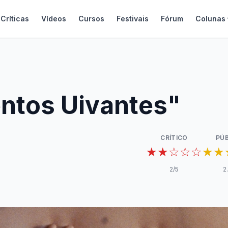
Críticas
Vídeos
Cursos
Festivais
Fórum
Colunas
ntos Uivantes"
CRÍTICO
PÚB
★★☆☆☆
★★
2
/5
2