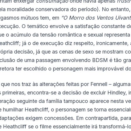
entam enxergar
consumação
onde havia apenas
frust
ela moralidade conservadora do período). No entanto, 
rgasmos mútuos tem, em
“O Morro dos Ventos Uivant
xecução. O temático envolve a satisfação constante do
ue o acúmulo da tensão romântica e sexual represent
eathcliff; já o de execução diz respeito, ironicamente,
rópria decisão, já que as cenas de sexo se mostram co
nclusão de uma passagem envolvendo BDSM é tão gratu
iretora ter escolhido o personagem mais improvável do 
 que nos traz às alterações feitas por Fennell – algum
s primeiras, encontra-se a decisão de excluir Hindley, 
eração seguinte da família tampouco aparece nesta ve
e humilhar Heathcliff, o personagem se torna essencia
daptações exigem concessões. Em contrapartida, para
e Heathcliff se o filme essencialmente irá transformá-