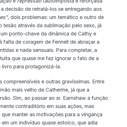
ração
e
repressão
(autoimposta e reforçada
a decisão de retratá-los se entregando aos
es”
, dois problemas: um temático e outro de
 tesão através da sublimação pelo sexo, já
a um ponto-chave da dinâmica de Cathy e
 à falta de coragem de Fennell de abraçar a
ntidas e nada sensuais. Para completar, a
ita que quase me faz ignorar o fato de a
livro para protagonizá-la.
as compreensíveis e outras gravíssimas. Entre
irmão mais velho de Catherine, já que a
rsão. Sim, ao passar ao sr. Earnshaw a função
lmente contraditório em suas ações, mas
 que manter as motivações para a vingança
lo em um indivíduo quase estoico, que adia