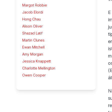
Margot Robbie
E
Jacob Elordi
Hong Chau
i
Alison Oliver
j
Shazad Latif
t
Martin Clunes
e
Ewan Mitchell
i
Amy Morgan
m
Jessica Knappett
o
Charlotte Mellington
(
Owen Cooper
á
N
s
r