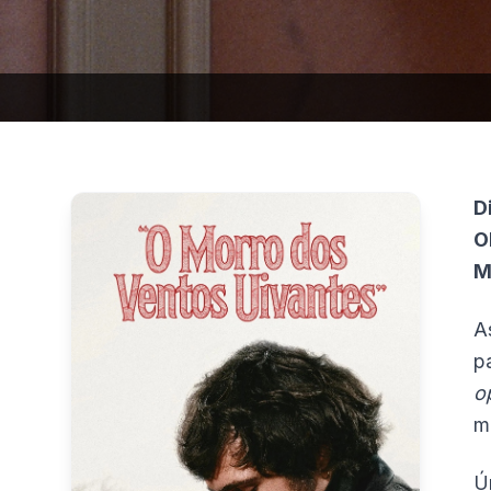
D
O
M
A
p
o
m
Ú