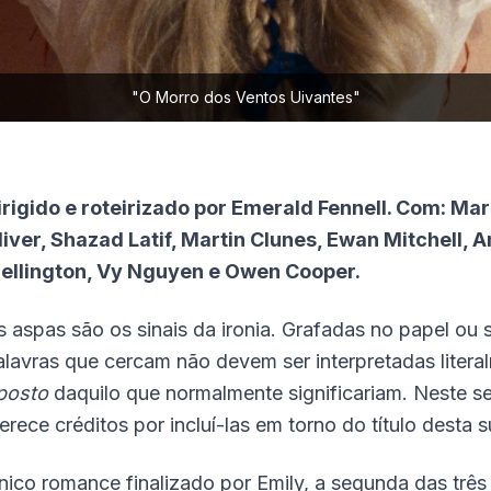
"O Morro dos Ventos Uivantes"
irigido e roteirizado por Emerald Fennell. Com: Ma
liver, Shazad Latif, Martin Clunes, Ewan Mitchell,
ellington, Vy Nguyen e Owen Cooper.
s aspas são os sinais da ironia. Grafadas no papel ou 
alavras que cercam não devem ser interpretadas liter
posto
daquilo que normalmente significariam. Neste sen
erece créditos por incluí-las em torno do título desta
nico romance finalizado por Emily, a segunda das três 