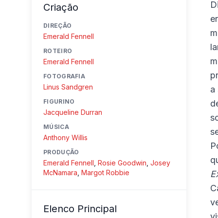
D
Criação
e
DIREÇÃO
m
Emerald Fennell
l
ROTEIRO
m
Emerald Fennell
p
FOTOGRAFIA
Linus Sandgren
a
FIGURINO
d
Jacqueline Durran
s
MÚSICA
s
Anthony Willis
P
PRODUÇÃO
q
Emerald Fennell
,
Rosie Goodwin
,
Josey
McNamara
,
Margot Robbie
E
C
v
Elenco Principal
v