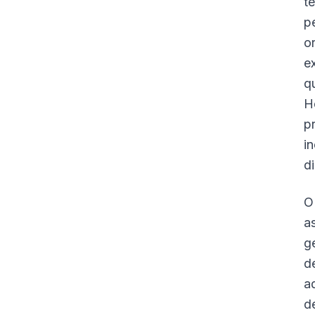
t
p
o
e
q
H
p
i
d
O
a
g
d
a
d