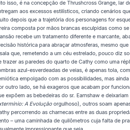
ito isso, é na concepção de Thrushcross Grange, lar d
ntregam aos excessos estilísticos, criando cenários 
uito depois que a trajetória dos personagens for esq
areira composta por mãos brancas esculpidas como s
ansão recebe um tratamento diferente e marcante, a
recisão histórica para abraçar atmosferas, mesmo que 
 sala que, remetendo a um céu estrelado, pouco diz sob
e trazer as paredes do quarto de Cathy como uma répli
ombras azul-esverdeadas de veias, é apenas tola, co
emiótica empolgado com as possibilidades, mas ainda 
or outro lado, se há exageros que acabam por funcio
ue expõem as bebedeiras do sr. Earnshaw e deixaria
xtermínio: A Evolução
orgulhoso), outros soam apenas
athy percorrendo as charnecas entre as duas proprie
ento – uma caminhada de quilômetros cuja falta de prati
isualmente impressionante que seja.