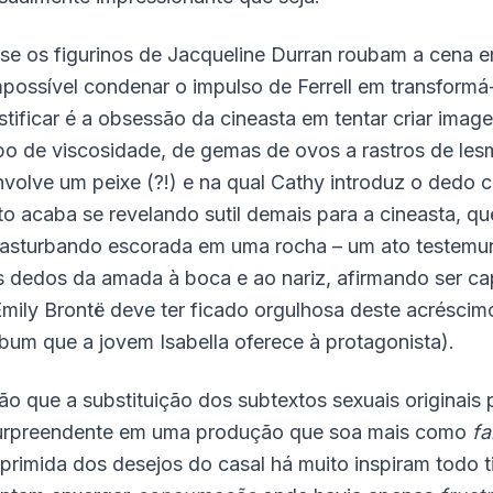
 se os figurinos de Jacqueline Durran roubam a cena 
mpossível condenar o impulso de Ferrell em transformá
ustificar é a obsessão da cineasta em tentar criar ima
ipo de viscosidade, de gemas de ovos a rastros de le
nvolve um peixe (?!) e na qual Cathy introduz o dedo 
sto acaba se revelando sutil demais para a cineasta, q
asturbando escorada em uma rocha – um ato testemunh
s dedos da amada à boca e ao nariz, afirmando ser cap
Emily Brontë deve ter ficado orgulhosa deste acrésci
lbum que a jovem Isabella oferece à protagonista).
ão que a substituição dos subtextos sexuais originais 
urpreendente em uma produção que soa mais como
fa
eprimida dos desejos do casal há muito inspiram todo t