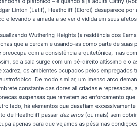
bandona o platônico – e quando a já adulta Cathy (Ro
dgar Linton (Latif), Heathcliff (Elordi) desaparece p
ico e levando a amada a se ver dividida em seus afetos
isualizando Wuthering Heights (a residência dos Ear
ochas que a cercam e usando-as como parte de suas pa
e preocupa com a consistência arquitetônica, mas co
ssim, se a sala surge com um pé-direito altíssimo e o 
e xadrez, os ambientes ocupados pelos empregados tr
laustrofóbico. De modo similar, um imenso arco dema
embrete constante das dores ali criadas e represadas,
onecas suspensas que remetem ao enforcamento que ta
utro lado, há elementos que desafiam excessivamente
ato de Heathcliff passar
dez anos
(ou mais) sem cobrir
cupa apenas para que vejamos as péssimas condições