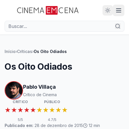
28
ANOS
Início
›
Críticas
›
Os Oito Odiados
Os Oito Odiados
Pablo Villaça
Crítico de Cinema
CRÍTICO
PÚBLICO
★★★★★
★★★★★
5
/5
4.7
/5
Publicado em:
28 de dezembro de 2015
12
min