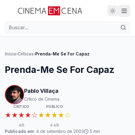
28
ANOS
Início
›
Críticas
›
Prenda-Me Se For Capaz
Prenda-Me Se For Capaz
Pablo Villaça
Crítico de Cinema
CRÍTICO
PÚBLICO
★★★★☆
★★★★☆
4
/5
4.4
/5
Publicado em:
4 de setembro de 2003
5
min