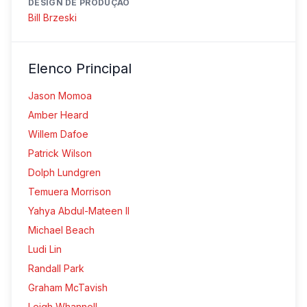
DESIGN DE PRODUÇÃO
Bill Brzeski
Elenco Principal
Jason Momoa
Amber Heard
Willem Dafoe
Patrick Wilson
Dolph Lundgren
Temuera Morrison
Yahya Abdul-Mateen II
Michael Beach
Ludi Lin
Randall Park
Graham McTavish
Leigh Whannell