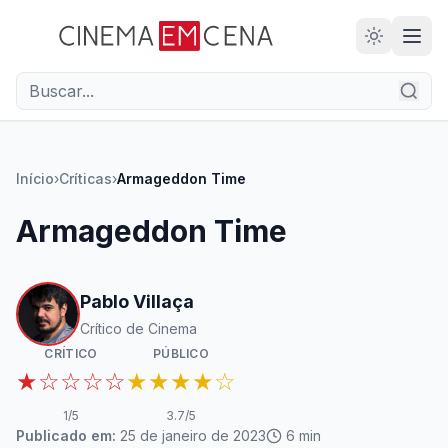
28
ANOS
Início
›
Críticas
›
Armageddon Time
Armageddon Time
Pablo Villaça
Crítico de Cinema
CRÍTICO
PÚBLICO
★☆☆☆☆
★★★★☆
1
/5
3.7
/5
Publicado em:
25 de janeiro de 2023
6
min