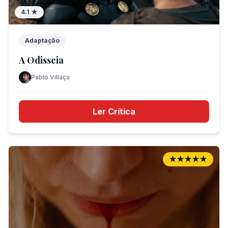
4.1
★
Adaptação
A Odisseia
Pablo Villaça
Ler Crítica
★★★★★