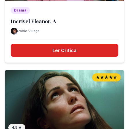
Drama
Incrível Eleanor, A
Pablo Villaça
Ler Crítica
★★★★☆
4.5
★