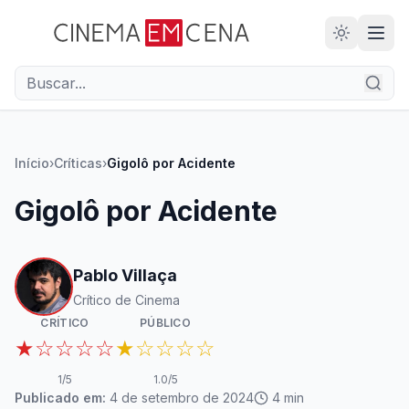
28
ANOS
Início
›
Críticas
›
Gigolô por Acidente
Gigolô por Acidente
Pablo Villaça
Crítico de Cinema
CRÍTICO
PÚBLICO
★☆☆☆☆
★☆☆☆☆
1
/5
1.0
/5
Publicado em:
4 de setembro de 2024
4
min