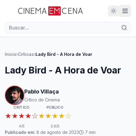
28
ANOS
Início
›
Críticas
›
Lady Bird - A Hora de Voar
Lady Bird - A Hora de Voar
Pablo Villaça
Crítico de Cinema
CRÍTICO
PÚBLICO
★★★★☆
★★★★☆
4
/5
3.9
/5
Publicado em:
8 de agosto de 2023
7
min