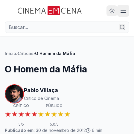
28
ANOS
Início
›
Críticas
›
O Homem da Máfia
O Homem da Máfia
Pablo Villaça
Crítico de Cinema
CRÍTICO
PÚBLICO
★★★★★
★★★★★
5
/5
5.0
/5
Publicado em:
30 de novembro de 2012
6
min