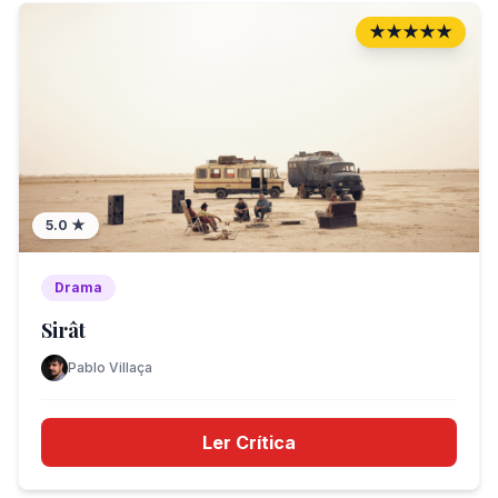
★★★★★
5.0
★
Drama
Sirât
Pablo Villaça
Ler Crítica