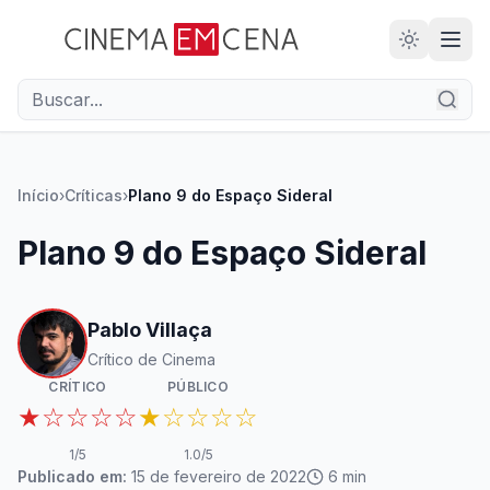
28
ANOS
Início
›
Críticas
›
Plano 9 do Espaço Sideral
Plano 9 do Espaço Sideral
Pablo Villaça
Crítico de Cinema
CRÍTICO
PÚBLICO
★☆☆☆☆
★☆☆☆☆
1
/5
1.0
/5
Publicado em:
15 de fevereiro de 2022
6
min