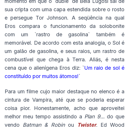
momento em que o `dublê` de Bela Lugosi sai de
sua cripta com uma capa estendida sobre o rosto
e persegue Tor Johnson. A seqüência na qual
Eros compara o funcionamento da solobonite
com um `rastro de gasolina` também é
memorável. De acordo com esta analogia, o Sol é
um galão de gasolina, e seus raios, um rastro de
combustível que chega à Terra. Aliás, é nesta
cena que o alienígena Eros diz: `
Um raio de sol é
constituído por muitos átomos!
`
Para um filme cujo maior destaque no elenco é a
cintura de Vampira, até que se poderia esperar
coisa pior. Honestamente, acho que aproveitei
melhor meu tempo assistindo a
Plan 9...
do que
vendo
Batman & Robin
ou
Twister
. Ed Wood