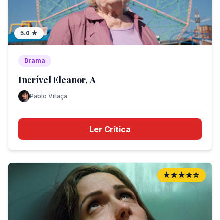
5.0
★
Drama
Incrível Eleanor, A
Pablo Villaça
Ler Crítica
★★★★☆