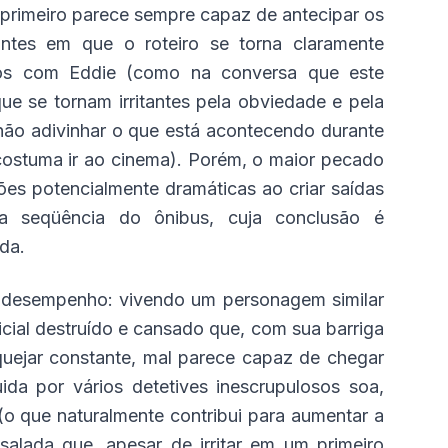
primeiro parece sempre capaz de antecipar os
ntes em que o roteiro se torna claramente
mos com Eddie (como na conversa que este
e se tornam irritantes pela obviedade e pela
não adivinhar o que está acontecendo durante
costuma ir ao cinema). Porém, o maior pecado
es potencialmente dramáticas ao criar saídas
a seqüência do ônibus, cuja conclusão é
da.
de desempenho: vivendo um personagem similar
licial destruído e cansado que, com sua barriga
quejar constante, mal parece capaz de chegar
da por vários detetives inescrupulosos soa,
o que naturalmente contribui para aumentar a
alada que, apesar de irritar em um primeiro