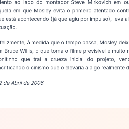
alento ao lado do montador Steve Mirkovich em out
quela em que Mosley evita o primeiro atentado cont
ue está acontecendo (já que agiu por impulso), leva 
ituação.
nfelizmente, à medida que o tempo passa, Mosley deixa
m Bruce Willis, o que torna o filme previsível e muit
onitinho que trai a crueza inicial do projeto, ve
acrificando o cinismo que o elevaria a algo realmente 
2 de Abril de 2006