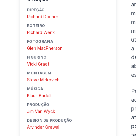
a
DIREÇÃO
m
Richard Donner
m
ROTEIRO
m
Richard Wenk
u
FOTOGRAFIA
a
Glen MacPherson
d
FIGURINO
Vicki Graef
a
MONTAGEM
e
Steve Mirkovich
MÚSICA
P
Klaus Badelt
a
PRODUÇÃO
p
Jim Van Wyck
a
DESIGN DE PRODUÇÃO
p
Arvinder Grewal
t