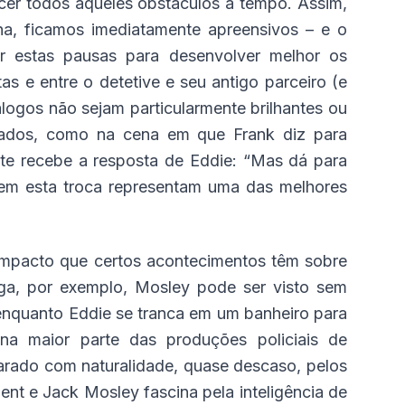
er todos aqueles obstáculos a tempo. Assim,
a, ficamos imediatamente apreensivos – e o
zar estas pausas para desenvolver melhor os
as e entre o detetive e seu antigo parceiro (e
logos não sejam particularmente brilhantes ou
irados, como na cena em que Frank diz para
te recebe a resposta de Eddie: “Mas dá para
lvem esta troca representam uma das melhores
 impacto que certos acontecimentos têm sobre
uga, por exemplo, Mosley pode ser visto sem
enquanto Eddie se tranca em um banheiro para
na maior parte das produções policiais de
arado com naturalidade, quase descaso, pelos
ent e Jack Mosley fascina pela inteligência de