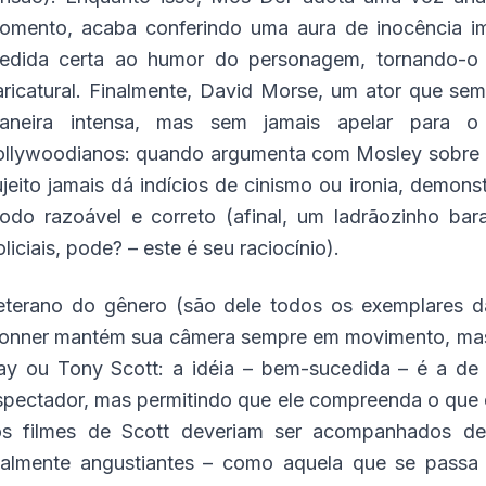
omento, acaba conferindo uma aura de inocência im
edida certa ao humor do personagem, tornando-o 
aricatural. Finalmente, David Morse, um ator que se
aneira intensa, mas sem jamais apelar para o
ollywoodianos: quando argumenta com Mosley sobre a
ujeito jamais dá indícios de cinismo ou ironia, demon
odo razoável e correto (afinal, um ladrãozinho ba
liciais, pode? – este é seu raciocínio).
eterano do gênero (são dele todos os exemplares d
onner mantém sua câmera sempre em movimento, mas
ay ou Tony Scott: a idéia – bem-sucedida – é a de
spectador, mas permitindo que ele compreenda o que
os filmes de Scott deveriam ser acompanhados de
ealmente angustiantes – como aquela que se pass