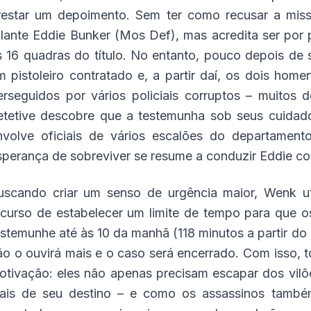
restar um depoimento. Sem ter como recusar a mis
alante Eddie Bunker (Mos Def), mas acredita ser por 
s 16 quadras do título. No entanto, pouco depois de 
m pistoleiro contratado e, a partir daí, os dois hom
erseguidos por vários policiais corruptos – muitos
etetive descobre que a testemunha sob seus cuidad
nvolve oficiais de vários escalões do departamen
sperança de sobreviver se resume a conduzir Eddie co
uscando criar um senso de urgência maior, Wenk ut
ecurso de estabelecer um limite de tempo para que o
estemunhe até às 10 da manhã (118 minutos a partir do 
ão o ouvirá mais e o caso será encerrado. Com isso
otivação: eles não apenas precisam escapar dos vil
ais de seu destino – e como os assassinos també