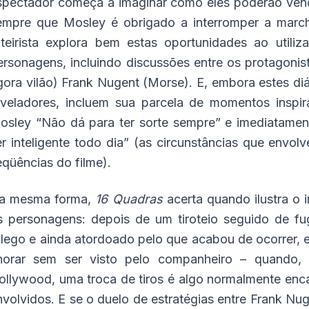
spectador começa a imaginar como eles poderão venc
empre que Mosley é obrigado a interromper a march
oteirista explora bem estas oportunidades ao utili
ersonagens, incluindo discussões entre os protagonist
gora vilão) Frank Nugent (Morse). E, embora estes diá
eveladores, incluem sua parcela de momentos insp
osley “Não dá para ter sorte sempre” e imediatamen
er inteligente todo dia” (as circunstâncias que envo
eqüências do filme).
a mesma forma,
16 Quadras
acerta quando ilustra o
s personagens: depois de um tiroteio seguido de f
ôlego e ainda atordoado pelo que acabou de ocorrer, 
horar sem ser visto pelo companheiro – quando, 
ollywood, uma troca de tiros é algo normalmente enc
nvolvidos. E se o duelo de estratégias entre Frank Nug