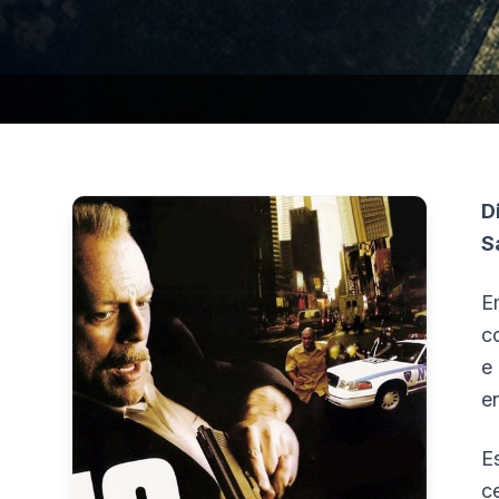
D
S
E
c
e
e
E
c