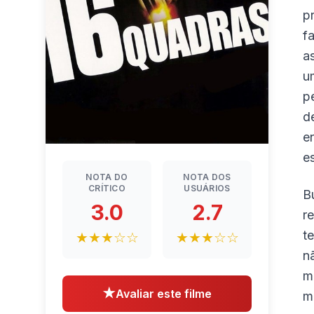
p
f
a
u
p
d
e
e
NOTA DO
NOTA DOS
CRÍTICO
USUÁRIOS
B
3.0
2.7
r
t
★★★☆☆
★★★☆☆
n
m
★
Avaliar este filme
m