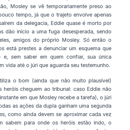
são, Mosley se vê temporariamente preso ao
pouco tempo, já que o trajeto envolve apenas
saírem da delegacia, Eddie quase é morto por
ens dão início a uma fuga desesperada, sendo
 deles, amigos do próprio Mosley. Só então o
os está prestes a denunciar um esquema que
to e, sem saber em quem confiar, sua única
m vida até o júri que aguarda seu testemunho.
iliza o bom (ainda que não muito plausível)
s heróis cheguem ao tribunal: caso Eddie não
instante em que Mosley recebe a tarefa), o júri
, todas as ações da dupla ganham uma segunda
ões, como ainda devem se aproximar cada vez
m sabem para onde os heróis estão indo, o