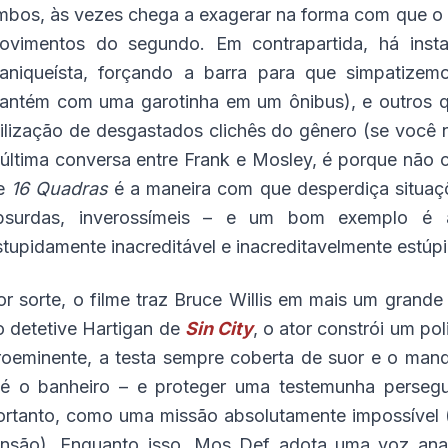
mbos, às vezes chega a exagerar na forma com que o 
ovimentos do segundo. Em contrapartida, há insta
aniqueísta, forçando a barra para que simpatize
antém com uma garotinha em um ônibus), e outros qu
tilização de desgastados clichês do gênero (se você 
 última conversa entre Frank e Mosley, é porque não 
e
16 Quadras
é a maneira com que desperdiça situaçõ
bsurdas, inverossímeis – e um bom exemplo é 
stupidamente inacreditável e inacreditavelmente estúpi
or sorte, o filme traz Bruce Willis em mais um gran
o detetive Hartigan de
Sin City
, o ator constrói um po
roeminente, a testa sempre coberta de suor e o man
té o banheiro – e proteger uma testemunha persegui
ortanto, como uma missão absolutamente impossível (
ensão). Enquanto isso, Mos Def adota uma voz anas