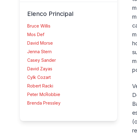
m
Elenco Principal
m
c
Bruce Willis
m
Mos Def
h
David Morse
Jenna Stern
s
Casey Sander
m
David Zayas
po
Cylk Cozart
V
Robert Racki
Peter McRobbie
D
Brenda Pressley
B
e
(
r