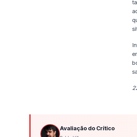
t
a
q
s
I
e
b
s
2
Avaliação do Crítico