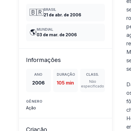
e
s
BRASIL
🇧🇷
21 de abr. de 2006
r
p
MUNDIAL
🌎
a
03 de mar. de 2006
r
M
Informações
s
s
ANO
DURAÇÃO
CLASS.
Não
2006
105 min
D
especificado
o
f
GÊNERO
Ação
c
H
e
Criação