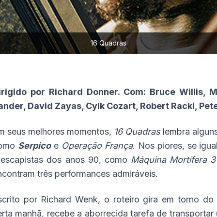
16 Quadras
irigido por Richard Donner. Com: Bruce Willis, 
ander, David Zayas, Cylk Cozart, Robert Racki, Pet
m seus melhores momentos,
16 Quadras
lembra alguns
omo
Serpico
e
Operação França
. Nos piores, se igu
 escapistas dos anos 90, como
Máquina Mortífera 
ncontram três performances admiráveis.
scrito por Richard Wenk, o roteiro gira em torno do 
erta manhã, recebe a aborrecida tarefa de transportar 