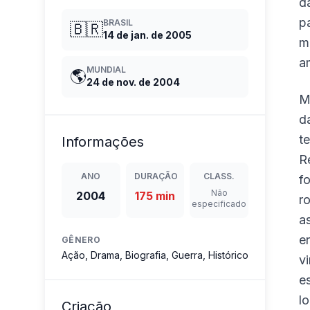
d
p
BRASIL
🇧🇷
14 de jan. de 2005
m
a
MUNDIAL
🌎
24 de nov. de 2004
M
d
t
Informações
R
ANO
DURAÇÃO
CLASS.
f
Não
2004
175 min
r
especificado
a
e
GÊNERO
Ação, Drama, Biografia, Guerra, Histórico
v
e
l
Criação