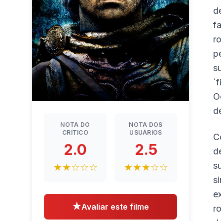
d
f
r
p
s
`
O
d
NOTA DO
NOTA DOS
CRÍTICO
USUÁRIOS
C
2.0
2.5
d
s
★★☆☆☆
★★★☆☆
s
e
★
Avaliar este filme
r