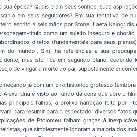
e sua época? Quais eram seus sonhos, suas aspiraçõ
ascínio em seus seguidores? Em sua tentativa de hum
oteiro escrito a seis mãos por Stone, Laeta Kalogridis
ersonagem-título como um sujeito inseguro e chorão 
ubordinados diretos (fundamentais para seus planos) 
fim do mundo`. Sim, há referências à sua preocupa
cidente, mas isto fica em segundo plano, cedendo l
esejo de vingar a morte do pai, supostamente encomen
omeçando já com um erro histórico grotesco (embora só
e Alexandria é visto ao fundo da cena que abre o fil
uas principais falhas, a prolixa narração feita por 
irvam para resumir para o espectador diversos fatos 
xplicações de Ptolomeu falham graças à inexplicáve
oteiristas, que simplesmente ignoram a maioria dos in