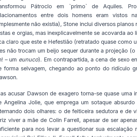
ransformou Pátroclo em `primo` de Aquiles. Pro
elacionamentos entre dois homens eram vistos n
implesmente não existia), Stone inclui diversos plano
estas e orgias, mas inexplicavelmente se acovarda ao 
ica claro que este e Hefestião (retratado quase como
les não trocam um beijo sequer durante a projeção (o
h! – um
eunuco
). Em contrapartida, a cena de sexo 
e forma selvagem, chegando ao ponto do ridículo g
awson.
as acusar Dawson de exagero torna-se quase uma in
e Angelina Jolie, que emprega um sotaque absurdo 
lternando dois olhares: o de feiticeira sedutora e de 
triz viver a mãe de Colin Farrell, apesar de ser apen
uficiente para nos levar a questionar sua escalação