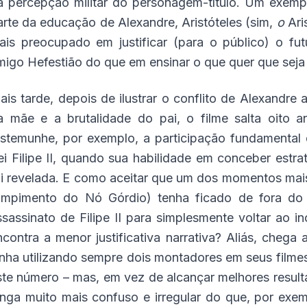
a percepção militar do personagem-título. Um exempl
arte da educação de Alexandre, Aristóteles (sim,
o
Ari
ais preocupado em justificar (para o público) o fu
migo Hefestião do que em ensinar o que quer que seja
ais tarde, depois de ilustrar o conflito de Alexandre 
a mãe e a brutalidade do pai, o filme salta oito
estemunhe, por exemplo, a participação fundamental
ei Filipe II, quando sua habilidade em conceber estr
oi revelada. E como aceitar que um dos momentos mais
ompimento do Nó Górdio) tenha ficado de fora do 
ssassinato de Filipe II para simplesmente voltar ao i
ncontra a menor justificativa narrativa? Aliás, chega 
inha utilizando sempre dois montadores em seus filme
ste número – mas, em vez de alcançar melhores resul
onga muito mais confuso e irregular do que, por exe