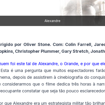
Alexandre
irigido por Oliver Stone. Com: Colin Farrell, Jar
opkins, Christopher Plummer, Gary Stretch, Jonat
uem foi este tal de Alexandre, o Grande, e por que el
. Esta é uma pergunta que muitos espectadores far
inema, depois de assistirem à cinebiografia do conqui
e considerarmos que o filme dedica três horas à na
reocupante constatar que seja tão pouco esclarecedor
or que Alexandre era um estrategista militar tão brilh