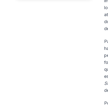
i
l
a
d
d
P
h
p
f
q
e
S
d
P