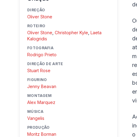
d
DIREÇÃO
Oliver Stone
O
ROTEIRO
d
Oliver Stone
,
Christopher Kyle
,
Laeta
d
Kalogridis
a
FOTOGRAFIA
Rodrigo Prieto
m
DIREÇÃO DE ARTE
r
Stuart Rose
e
FIGURINO
b
Jenny Beavan
e
MONTAGEM
v
Alex Marquez
MÚSICA
A
Vangelis
i
PRODUÇÃO
o
Moritz Borman