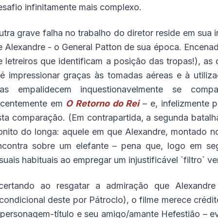
esafio infinitamente mais complexo.
utra grave falha no trabalho do diretor reside em sua i
e Alexandre - o General Patton de sua época. Encena
e letreiros que identificam a posição das tropas!), a
té impressionar graças às tomadas aéreas e à utili
as empalidecem inquestionavelmente se compa
ecentemente em
O Retorno do Rei
– e, infelizmente p
sta comparação. (Em contrapartida, a segunda batalha
onito do longa: aquele em que Alexandre, montado no
ncontra sobre um elefante – pena que, logo em se
isuais habituais ao empregar um injustificável `filtro` 
certando ao resgatar a admiração que Alexandre 
ncondicional deste por Pátroclo), o filme merece créd
 personagem-título e seu amigo/amante Hefestião – e