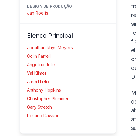
t
DESIGN DE PRODUÇÃO
Jan Roelfs
r
s
f
Elenco Principal
f
Jonathan Rhys Meyers
e
Colin Farrell
o
Angelina Jolie
d
Val Kilmer
D
Jared Leto
Anthony Hopkins
M
Christopher Plummer
d
Gary Stretch
a
Rosario Dawson
a
s