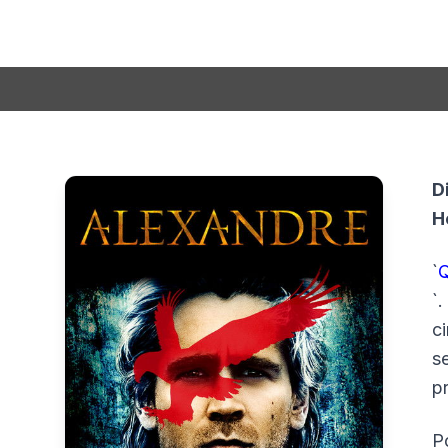
D
H
`
Q
`
c
s
p
P