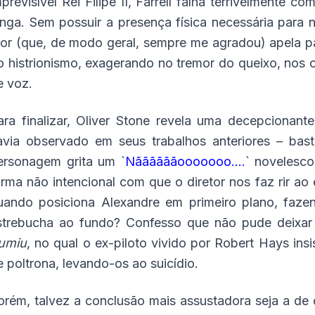
mprevisível Rei Filipe II, Farrell falha terrivelmente
onga. Sem possuir a presença física necessária para
tor (que, de modo geral, sempre me agradou) apela p
o histrionismo, exagerando no tremor do queixo, nos
e voz.
ara finalizar, Oliver Stone revela uma decepcionan
avia observado em seus trabalhos anteriores – ba
ersonagem grita um `
Nããããããooooooo....
` novelesco
orma não intencional com que o diretor nos faz rir a
uando posiciona Alexandre em primeiro plano, faze
strebucha ao fundo? Confesso que não pude deixar
umiu
, no qual o ex-piloto vivido por Robert Hays ins
e poltrona, levando-os ao suicídio.
orém, talvez a conclusão mais assustadora seja a d