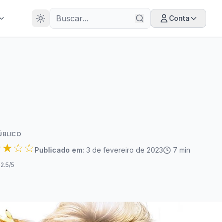
28
ANOS
Conta
ÚBLICO
★★☆☆
Publicado em:
3 de fevereiro de 2023
7
min
2.5
/5