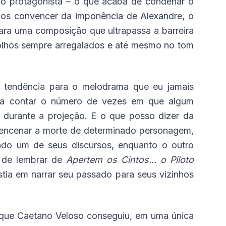
 como protagonista – o que acaba de condenar o
 nos convencer da imponência de Alexandre, o
ara uma composição que ultrapassa a barreira
 olhos sempre arregalados e até mesmo no tom
te tendência para o melodrama que eu jamais
sta contar o número de vezes em que algum
 durante a projeção. E o que posso dizer da
o encenar a morte de determinado personagem,
ndo um de seus discursos, enquanto o outro
 de lembrar de
Apertem os Cintos... o Piloto
istia em narrar seu passado para seus vizinhos
e que Caetano Veloso conseguiu, em uma única