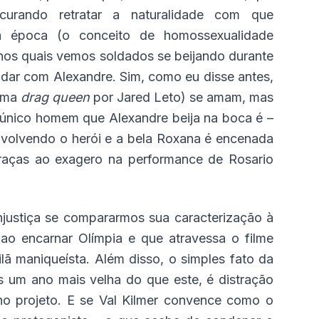
curando retratar a naturalidade com que
a época (o conceito de homossexualidade
s nos quais vemos soldados se beijando durante
lidar com Alexandre. Sim, como eu disse antes,
 uma
drag queen
por Jared Leto) se amam, mas
 único homem que Alexandre beija na boca é –
envolvendo o herói e a bela Roxana é encenada
raças ao exagero na performance de Rosario
justiça se compararmos sua caracterização à
ao encarnar Olímpia e que atravessa o filme
vilã maniqueísta. Além disso, o simples fato da
as um ano mais velha do que este, é distração
 no projeto. E se Val Kilmer convence como o