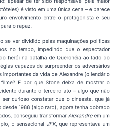
o: apesar de ter sido responsável pela maior
stóteles) é visto em uma única cena – e parece
turo envolvimento entre o protagonista e seu
 para o rapaz.
ao se ver dividido pelas maquinações políticas
 anos no tempo, impedindo que o espectador
 do herói na batalha de Queronéia ao lado do
atégias capazes de surpreender os adversários
 importantes da vida de Alexandre (o lendário
filme? E por que Stone deixa de mostrar o
ncidente durante o terceiro ato – algo que não
a ser curioso constatar que o cineasta, que já
s desde 1988 (algo raro), agora tenha dobrado
tados, conseguiu transformar
Alexandre
em um
mplo, o sensacional
JFK
, que representava um