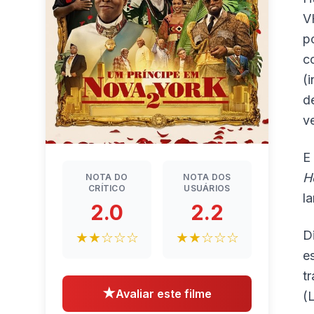
V
p
c
(
d
v
E
H
NOTA DO
NOTA DOS
CRÍTICO
USUÁRIOS
l
2.0
2.2
D
★★☆☆☆
★★☆☆☆
e
t
★
Avaliar este filme
(