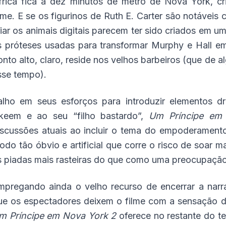
frica fica a dez minutos de metrô de Nova York, c
ilme. E se os figurinos de Ruth E. Carter são notáveis
riar os animais digitais parecem ter sido criados em 
s próteses usadas para transformar Murphy e Hall e
onto alto, claro, reside nos velhos barbeiros (que de
sse tempo).
alho em seus esforços para introduzir elementos dr
keem e ao seu “filho bastardo”,
Um Príncipe em
iscussões atuais ao incluir o tema do empoderamento
odo tão óbvio e artificial que corre o risco de soar 
s piadas mais rasteiras do que como uma preocupação 
mpregando ainda o velho recurso de encerrar a nar
ue os espectadores deixem o filme com a sensação de 
m Príncipe em Nova York
2
oferece no restante do t