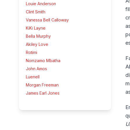
Á
Louie Anderson
f
Clint Smith
c
Vanessa Bell Calloway
a
KiKi Layne
p
Bella Murphy
e
Akiley Love
Rotimi
F
Nomzamo Mbatha
A
John Amos
d
Luenell
m
Morgan Freeman
a
James Earl Jones
E
q
U