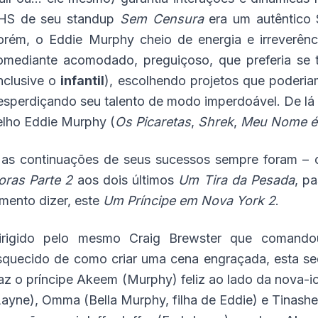
HS de seu standup
Sem Censura
era um autêntico 
orém, o Eddie Murphy cheio de energia e irreverên
omediante acomodado, preguiçoso, que preferia se to
inclusive o
infantil
), escolhendo projetos que poderia
esperdiçando seu talento de modo imperdoável. De lá p
elho Eddie Murphy (
Os Picaretas
,
Shrek
,
Meu Nome é 
 as continuações de seus sucessos sempre foram 
oras Parte 2
aos dois últimos
Um Tira da Pesada
, p
amento dizer, este
Um Príncipe em Nova York 2
.
irigido pelo mesmo Craig Brewster que comand
squecido de como criar uma cena engraçada, esta se
raz o príncipe Akeem (Murphy) feliz ao lado da nova-io
Layne), Omma (Bella Murphy, filha de Eddie) e Tinash