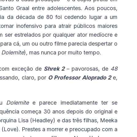
Santo Graal entre adolescentes. Aos poucos,
cia da década de 80 foi cedendo lugar a um
rnar inofensivo para atrair públicos maiores
m ser estrelados por qualquer ator medíocre e
ara cá, um ou outro filme parecia despertar o
Dolemite
), mas nunca por muito tempo.
– com exceção de
Shrek 2
– pavorosas, de
48
assando, claro, por
O Professor Aloprado 2
e,
ou
Dolemite
e parece imediatamente ter se
quência começa 30 anos depois do original e
rquina Lisa (Headley) e das três filhas, Meeka
e (Love). Prestes a morrer e preocupado com a