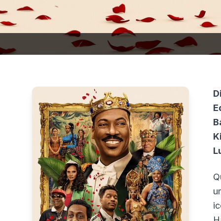
D
E
B
K
L
Q
u
i
H