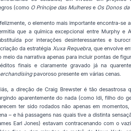
egros (como
O Príncipe das Mulheres
e
Os Donos da 
nfelizmente, o elemento mais importante encontra-se 
ermitia que a química excepcional entre Murphy e A
ubstituída por interações desinteressantes e bur
ecriação da estratégia
Xuxa Requebra
, que envolve en
o meio da narrativa apenas para incluir pontas de fig
réditos finais e claramente gravado já na quarent
erchandising
pavoroso presente em várias cenas.
liás, a direção de Craig Brewster é tão desastros
urgindo aparentemente do nada (como Idi, filho do ge
arecem ter sido rodados não apenas em momentos
ena – e há passagens nas quais tive a distinta sensaç
ames Earl Jones) estavam contracenando com o vazio