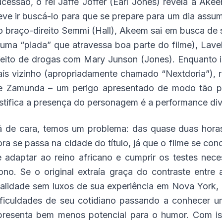
ucessão, o rei Jaffe Joffer (Earl Jones) revela a Ak
eve ir buscá-lo para que se prepare para um dia as
o braço-direito Semmi (Hall), Akeem sai em busca de s
 uma “piada” que atravessa boa parte do filme), Lavel
feito de drogas com Mary Junson (Jones). Enquanto iss
aís vizinho (apropriadamente chamado “Nextdoria”),
e Zamunda – um perigo apresentado de modo tão pre
ustifica a presença do personagem é a performance dive
á de cara, temos um problema: das quase duas hora
ora se passa na cidade do título, já que o filme se co
e adaptar ao reino africano e cumprir os testes nece
rono. Se o original extraía graça do contraste ent
ealidade sem luxos de sua experiência em Nova York,
ificuldades de seu cotidiano passando a conhecer u
presenta bem menos potencial para o humor. Com i