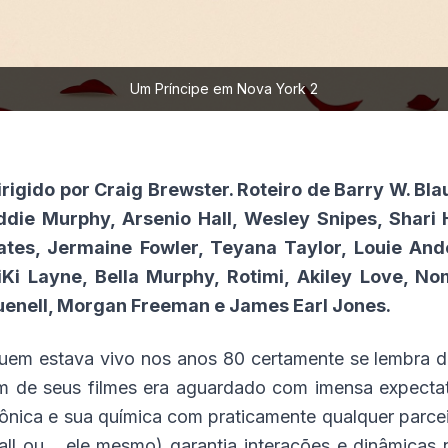
Um Príncipe em Nova York 2
irigido por Craig Brewster.
Roteiro de Barry W. Bla
ddie Murphy, Arsenio Hall, Wesley Snipes, Shari 
ates, Jermaine Fowler, Teyana Taylor, Louie Ande
iKi Layne, Bella Murphy, Rotimi, Akiley Love, 
uenell, Morgan Freeman e James Earl Jones.
uem estava vivo nos anos 80 certamente se lembra d
m de seus filmes era aguardado com imensa expectativ
cônica e sua química com praticamente qualquer parce
all ou… ele mesmo) garantia interações e dinâmicas