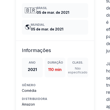
s
d
BRASIL
🇧🇷
05 de mar. de 2021
d
é
MUNDIAL
🌎
e
05 de mar. de 2021
p
d
Informações
j
ANO
DURAÇÃO
CLASS.
J
Não
2021
110 min
h
especificado
s
t
GÊNERO
Comédia
r
d
DISTRIBUIDORA
Amazon
a