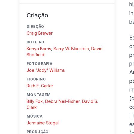
h
i
Criação
b
DIREÇÃO
Craig Brewer
E
ROTEIRO
o
Kenya Barris
,
Barry W. Blaustein
,
David
p
Sheffield
p
FOTOGRAFIA
Joe 'Jody' Williams
A
FIGURINO
p
Ruth E. Carter
i
MONTAGEM
(
Billy Fox
,
Debra Neil-Fisher
,
David S.
c
Clark
T
MÚSICA
Jermaine Stegall
e
PRODUÇÃO
(