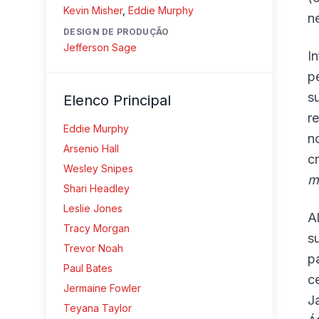
Kevin Misher
,
Eddie Murphy
n
DESIGN DE PRODUÇÃO
Jefferson Sage
I
p
s
Elenco Principal
r
Eddie Murphy
n
Arsenio Hall
c
Wesley Snipes
m
Shari Headley
Leslie Jones
A
Tracy Morgan
s
Trevor Noah
p
Paul Bates
c
Jermaine Fowler
J
Teyana Taylor