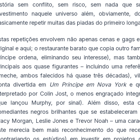
istória sem conflito, sem risco, sem nada que s
nvestimento naquele universo além, obviamente, d
asicamente repetir muitas das piadas do primeiro longa
stas repetições envolvem não apenas cenas e gags e
riginal e aqui; o restaurante barato que copia outro f
ríncipe ordena, eliminando seu interesse), mas ta
rincipais aos quase figurantes – incluindo uma ref
meche, ambos falecidos há quase três décadas), v
onta divertida em
Um Príncipe em Nova York
e qu
nterpretado por Colin Jost, o menos engraçado integ
que lançou Murphy, por sinal). Além disso, esta 
omediantes negros brilhantes que se estabeleceram
racy Morgan, Leslie Jones e Trevor Noah – uma cara
ste merecia bem mais reconhecimento do que receb
contrariando os estúdios) em investir em projeto