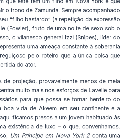
eem que este tem um filho em Nova York e que
sumir o trono de Zamunda. Sempre acompanhado
eu “filho bastardo” (a repetição da expressão
le (Fowler), fruto de uma noite de sexo sob o
o, o vilanesco general Izzi (Snipes), líder do
 representa uma ameaça constante à soberania
guiçoso pelo roteiro que a única coisa que
rtida do ator.
s de projeção, provavelmente menos de meia
ncentra muito mais nos esforços de Lavelle para
ssários para que possa se tornar herdeiro do
re a boa vida de Akeem em seu continente e a
 aqui ficamos presos a um jovem habituado às
ma existência de luxo – o que, convenhamos,
sso,
Um Príncipe em Nova York 2
conta uma