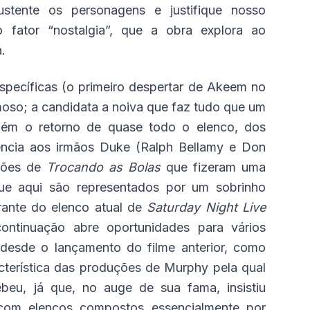
ustente os personagens e justifique nosso
o fator “nostalgia”, que a obra explora ao
.
specíficas (o primeiro despertar de Akeem no
amoso; a candidata a noiva que faz tudo que um
mbém o retorno de quase todo o elenco, dos
erência aos irmãos Duke (Ralph Bellamy e Don
ilões de
Trocando as Bolas
que fizeram uma
e aqui são representados por um sobrinho
rante do elenco atual de
Saturday Night Live
continuação abre oportunidades para vários
 desde o lançamento do filme anterior, como
cterística das produções de Murphy pela qual
eu, já que, no auge de sua fama, insistiu
s com elencos compostos essencialmente por