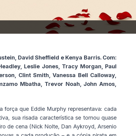
ustein, David Sheffield e Kenya Barris. Com:
Headley, Leslie Jones, Tracy Morgan, Paul
rson, Clint Smith, Vanessa Bell Calloway,
Nomzamo Mbatha, Trevor Noah, John Amos,
a força que Eddie Murphy representava: cada
a, sua risada característica se tornou quase
iro de cena (Nick Nolte, Dan Aykroyd, Arsenio
 novas a cada produção – e a cópia pirata em