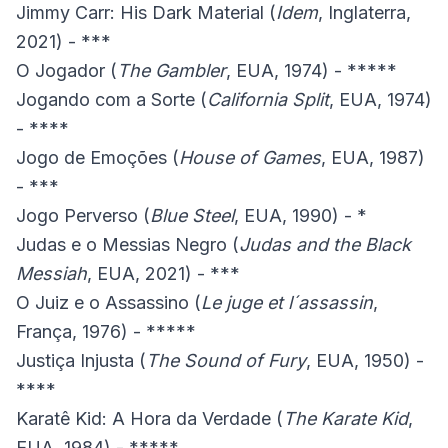
Jimmy Carr: His Dark Material (
Idem
, Inglaterra,
2021) - ***
O Jogador (
The Gambler
, EUA, 1974) - *****
Jogando com a Sorte (
California Split
, EUA, 1974)
- ****
Jogo de Emoções (
House of Games
, EUA, 1987)
- ***
Jogo Perverso (
Blue Steel
, EUA, 1990) - *
Judas e o Messias Negro (
Judas and the Black
Messiah
, EUA, 2021) - ***
O Juiz e o Assassino (
Le juge et l´assassin
,
França, 1976) - *****
Justiça Injusta (
The Sound of Fury
, EUA, 1950) -
****
Karatê Kid: A Hora da Verdade (
The Karate Kid
,
EUA, 1984) - *****