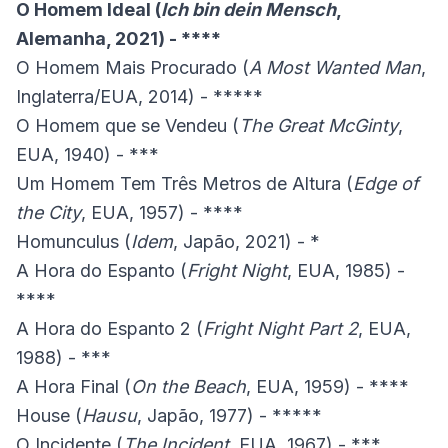
O Homem Ideal (
Ich bin dein Mensch
,
Alemanha, 2021) - ****
O Homem Mais Procurado (
A Most Wanted Man
,
Inglaterra/EUA, 2014) - *****
O Homem que se Vendeu (
The Great McGinty
,
EUA, 1940) - ***
Um Homem Tem Três Metros de Altura (
Edge of
the City
, EUA, 1957) - ****
Homunculus (
Idem
, Japão, 2021) - *
A Hora do Espanto (
Fright Night
, EUA, 1985) -
****
A Hora do Espanto 2 (
Fright Night Part 2
, EUA,
1988) - ***
A Hora Final (
On the Beach
, EUA, 1959) - ****
House (
Hausu
, Japão, 1977) - *****
O Incidente (
The Incident
, EUA, 1967) - ***