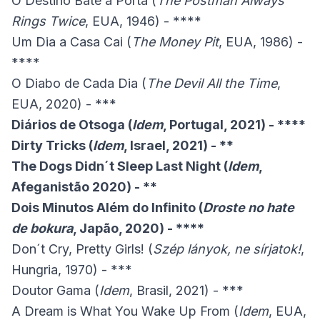
O Destino Bate à Porta (
The Postman Always
Rings Twice
, EUA, 1946) - ****
Um Dia a Casa Cai (
The Money Pit
, EUA, 1986) -
****
O Diabo de Cada Dia (
The Devil All the Time
,
EUA, 2020) - ***
Diários de Otsoga (
Idem
, Portugal, 2021) - ****
Dirty Tricks (
Idem
, Israel, 2021) - **
The Dogs Didn´t Sleep Last Night (
Idem
,
Afeganistão 2020) - **
Dois Minutos Além do Infinito (
Droste no hate
de bokura
, Japão, 2020) - ****
Don´t Cry, Pretty Girls! (
Szép lányok, ne sírjatok!
,
Hungria, 1970) - ***
Doutor Gama (
Idem
, Brasil, 2021) - ***
A Dream is What You Wake Up From (
Idem
, EUA,