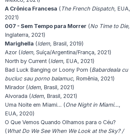
A Crônica Francesa
(
The French Dispatch
, EUA,
2021)
007 - Sem Tempo para Morrer
(
No Time to Die
,
Inglaterra, 2021)
Marighella
(
Idem
, Brasil, 2019)
Azor (
Idem
, Suíça/Argentina/França, 2021)
North by Current (
Idem
, EUA, 2021)
Bad Luck Banging or Loony Porn (
Babardeala cu
bucluc sau porno balamuc
, Romênia, 2021)
Mirador (
Idem
, Brasil, 2021)
Alvorada (
Idem
, Brasil, 2021)
Uma Noite em Miami… (
One Night in Miami…
,
EUA, 2020)
O Que Vemos Quando Olhamos para o Céu?
(
What Do We See When We Look at the Sky? /