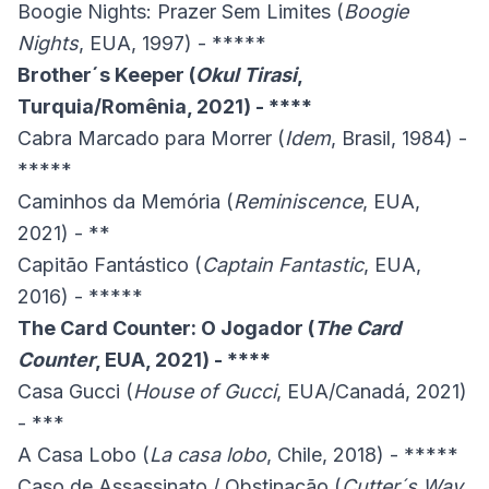
Boogie Nights: Prazer Sem Limites (
Boogie
Nights
, EUA, 1997) - *****
Brother´s Keeper (
Okul Tirasi
,
Turquia/Romênia, 2021) - ****
Cabra Marcado para Morrer (
Idem
, Brasil, 1984) -
*****
Caminhos da Memória (
Reminiscence
, EUA,
2021) - **
Capitão Fantástico (
Captain Fantastic
, EUA,
2016) - *****
The Card Counter: O Jogador (
The Card
Counter
, EUA, 2021) - ****
Casa Gucci (
House of Gucci
, EUA/Canadá, 2021)
- ***
A Casa Lobo (
La casa lobo
, Chile, 2018) - *****
Caso de Assassinato / Obstinação (
Cutter´s Way
,