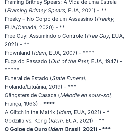
Framing Britney Spears: A Vida de uma Estrela
(
Framing Britney Spears,
EUA, 2021) - **
Freaky – No Corpo de um Assassino (
Freaky
,
EUA/Canadá, 2020) - **
Free Guy: Assumindo o Controle (
Free Guy
, EUA,
2021) - **
Frownland (
Idem
, EUA, 2007) - ****
Fuga do Passado (
Out of the Past
, EUA, 1947) -
*****
Funeral de Estado (
State Funeral
,
Holanda/Lituânia, 2019) - ***
Gângsters de Casaca (
Mélodie en sous-sol
,
França, 1963) - ****
A Glitch in the Matrix (
Idem
, EUA, 2021) - *
Godzilla vs. Kong (
Idem
, EUA, 2021) - **
O Golpe de Ouro (
Idem
, Brasil, 2021) - ***