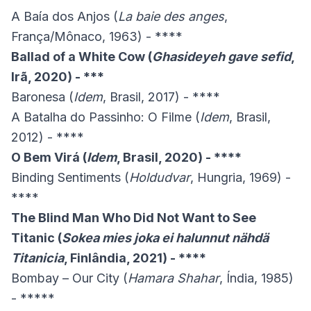
A Baía dos Anjos (
La baie des anges
,
França/Mônaco, 1963) - ****
Ballad of a White Cow (
Ghasideyeh gave sefid
,
Irã, 2020) - ***
Baronesa (
Idem
, Brasil, 2017) - ****
A Batalha do Passinho: O Filme (
Idem
, Brasil,
2012) - ****
O Bem Virá (
Idem
, Brasil, 2020) - ****
Binding Sentiments (
Holdudvar
, Hungria, 1969) -
****
The Blind Man Who Did Not Want to See
Titanic (
Sokea mies joka ei halunnut nähdä
Titanicia
, Finlândia, 2021) - ****
Bombay – Our City (
Hamara Shahar
, Índia, 1985)
- *****