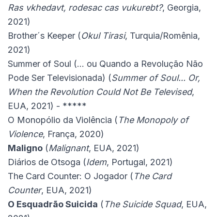
Ras vkhedavt, rodesac cas vukurebt?
, Georgia,
2021)
Brother´s Keeper (
Okul Tirasi
, Turquia/Romênia,
2021)
Summer of Soul (... ou Quando a Revolução Não
Pode Ser Televisionada) (
Summer of Soul... Or,
When the Revolution Could Not Be Televised
,
EUA, 2021) - *****
O Monopólio da Violência (
The Monopoly of
Violence
, França, 2020)
Maligno
(
Malignant
, EUA, 2021)
Diários de Otsoga (
Idem
, Portugal, 2021)
The Card Counter: O Jogador (
The Card
Counter
, EUA, 2021)
O Esquadrão Suicida
(
The Suicide Squad
, EUA,