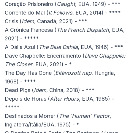
Coração Prisioneiro (
Caught
, EUA, 1949) - ***
Corrente do Mal (
It Follows
, EUA, 2014) - ****
Crisis (
Idem
, Canadá, 2021) - ***
A Crônica Francesa (
The French Dispatch
, EUA,
2021) - *****
A Dália Azul (
The Blue Dahlia
, EUA, 1946) - ***
Dave Chappelle: Encerramento (
Dave Chappelle:
The Closer
, EUA, 2021) - *
The Day Has Gone (
Eltávozott nap
, Hungria,
1968) - ****
Dead Pigs (
Idem
, China, 2018) - ***
Depois de Horas (
After Hours
, EUA, 1985) -
*****
Destinados a Morrer (
The ´Human´ Factor
,
Inglaterra/Itália/EUA, 1975) - *