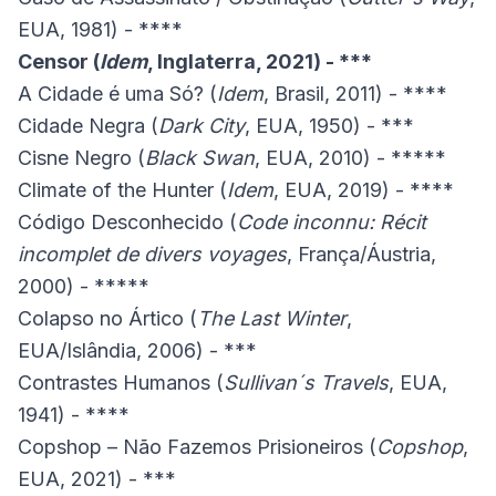
EUA, 1981) - ****
Censor (
Idem
, Inglaterra, 2021) - ***
A Cidade é uma Só? (
Idem
, Brasil, 2011) - ****
Cidade Negra (
Dark City
, EUA, 1950) - ***
Cisne Negro (
Black Swan
, EUA, 2010) - *****
Climate of the Hunter (
Idem
, EUA, 2019) - ****
Código Desconhecido (
Code inconnu: Récit
incomplet de divers voyages
, França/Áustria,
2000) - *****
Colapso no Ártico (
The Last Winter
,
EUA/Islândia, 2006) - ***
Contrastes Humanos (
Sullivan´s Travels
, EUA,
1941) - ****
Copshop – Não Fazemos Prisioneiros (
Copshop
,
EUA, 2021) - ***