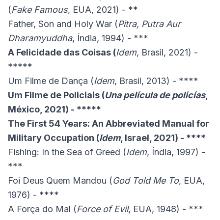
(
Fake Famous
, EUA, 2021) - **
Father, Son and Holy War (
Pitra, Putra Aur
Dharamyuddha
, Índia, 1994) - ***
A Felicidade das Coisas (
Idem
, Brasil, 2021) -
*****
Um Filme de Dança (
Idem
, Brasil, 2013) - ****
Um Filme de Policiais (
Una película de policías
,
México, 2021) - *****
The First 54 Years: An Abbreviated Manual for
Military Occupation (
Idem
, Israel, 2021) - ****
Fishing: In the Sea of Greed (
Idem
, Índia, 1997) -
***
Foi Deus Quem Mandou (
God Told Me To
, EUA,
1976) - ****
A Força do Mal (
Force of Evil
, EUA, 1948) - ***