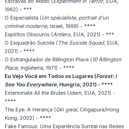
Escravas do Medo (
Experiment in Terror
, EUA,
1962) - ***
O Especialista (
Un spécialiste, portrait d'un
criminel moderne
, Israel, 1999) - ****
Espíritos Obscuros (
Antlers
, EUA, 2021) - ***
O Esquadrão Suicida (
The Suicide Squad
, EUA,
2021) - ****
O Estrangulador de Rillington Place (
10 Rillington
Place
, Inglaterra, 1971) - ****
Eu Vejo Você em Todos os Lugares (
Forest: I
See You Everywhere
, Hungria, 2021) - ****
Exterminate All the Brutes (
Idem
, EUA, 2021) -
****
The Eye: A Herança (
Gin gwai
, Cingapura/Hong
Kong, 2002) - ****
Fake Famous: Uma Experiência Surreal nas Redes