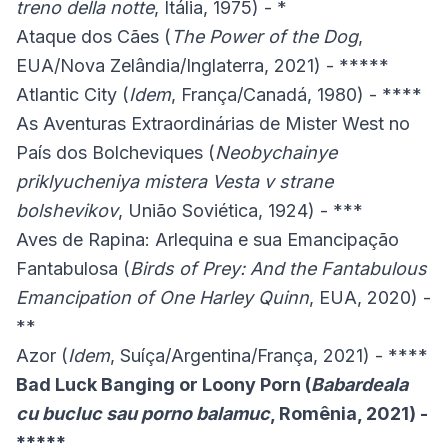
treno della notte
, Itália, 1975) - *
Ataque dos Cães (
The Power of the Dog
,
EUA/Nova Zelândia/Inglaterra, 2021) - *****
Atlantic City (
Idem
, França/Canadá, 1980) - ****
As Aventuras Extraordinárias de Mister West no
País dos Bolcheviques (
Neobychainye
priklyucheniya mistera Vesta v strane
bolshevikov
, União Soviética, 1924) - ***
Aves de Rapina: Arlequina e sua Emancipação
Fantabulosa (
Birds of Prey: And the Fantabulous
Emancipation of One Harley Quinn
, EUA, 2020) -
**
Azor (
Idem
, Suíça/Argentina/França, 2021) - ****
Bad Luck Banging or Loony Porn (
Babardeala
cu bucluc sau porno balamuc
, Romênia, 2021) -
*****