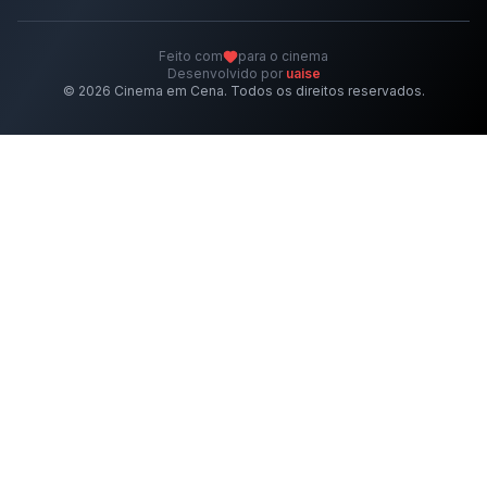
Feito com
para o cinema
Desenvolvido por
uaise
©
2026
Cinema em Cena. Todos os direitos reservados.