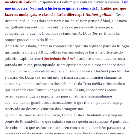
na obra de Tolkien
`,
respondeu o Gollum que com ele divide o espaço. `
Isso
não importar! No final, a história original é retomada!
`. `
Então, por que
fazer as mudanças, se elas não farão diferença?
Gollum, gollum
!
`. Neste
instante, pedi que os dois parassem e me deixassem pensar. Afinal, eu estava
mergulhado em sentimentos conflitantes e precisava de tempo para
compreender o que me incomodava tanto em
As Duas Torres
. E também
porque gostava tanto do filme.
Antes de mais nada, é preciso compreender que esta segunda parte da trilogia
inspirada na obra de J.R.R. Tolkien tem um enfoque bastante diferente do
primeiro capítulo: em
A Sociedade do Anel
, a ação se concentrava em uma
jornada intimista, preocupando-se em apresentar para o espectador os nove
companheiros que decidiam aceitar a missão de levar o Um Anel para Mordor
e destruí-lo. Desta vez, no entanto, a trama assume um caráter claramente
épico, revelando o sofrimento dos habitantes da Terra-média e ilustrando o
que os espera caso Sauron vença a batalha. Assim, conhecemos novos
personagens e lugares importantes para a história e testemunhamos
acontecimentos grandiosos e assustadores, o que tira um pouco do espaço
reservado ao desenvolvimento dos protagonistas.
Quando
As Duas Torres
tem início, Gandalf está enfrentando o Balrog na
ponte de Khazad-dûm, o que culmina em sua queda nas sombras. A partir daí,
descobrimos o que realmente aconteceu com o mago e também passamos a
acompanhar três narrativas diferentes: enquanto Frodo e Sam continuam a