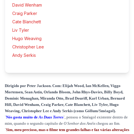
David Wenham
Craig Parker
Cate Blanchett
Liv Tyler
Hugo Weaving
Christopher Lee
Andy Serkis
Dirigido por Peter Jackson. Com: Elijah Wood, Ian McKellen, Viggo
Mortensen, Sean Astin, Orlando Bloom, John Rhys-Davies, Billy Boyd,
Dominic Monaghan, Miranda Otto, Brad Douriff, Karl Urban, Bernard
Hill, David Wenham, Craig Parker, Cate Blanchett, Liv Tyler, Hugo
Weaving, Christopher Lee e Andy Serkis (como Góllum/Sméagol).
`
Nós gosta muito de
As Duas Torres
`, pensou o Sméagol existente dentro de
mim, quando o segundo capítulo de
O Senhor dos Anéis
chegou ao fim.
`
Sim, meu precioso, mas o filme tem grandes falhas e faz várias alterações