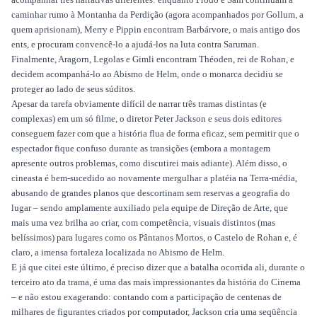
caminhar rumo à Montanha da Perdição (agora acompanhados por Gollum, a
quem aprisionam), Merry e Pippin encontram Barbárvore, o mais antigo dos
ents, e procuram convencê-lo a ajudá-los na luta contra Saruman.
Finalmente, Aragorn, Legolas e Gimli encontram Théoden, rei de Rohan, e
decidem acompanhá-lo ao Abismo de Helm, onde o monarca decidiu se
proteger ao lado de seus súditos.
Apesar da tarefa obviamente difícil de narrar três tramas distintas (e
complexas) em um só filme, o diretor Peter Jackson e seus dois editores
conseguem fazer com que a história flua de forma eficaz, sem permitir que o
espectador fique confuso durante as transições (embora a montagem
apresente outros problemas, como discutirei mais adiante). Além disso, o
cineasta é bem-sucedido ao novamente mergulhar a platéia na Terra-média,
abusando de grandes planos que descortinam sem reservas a geografia do
lugar – sendo amplamente auxiliado pela equipe de Direção de Arte, que
mais uma vez brilha ao criar, com competência, visuais distintos (mas
belíssimos) para lugares como os Pântanos Mortos, o Castelo de Rohan e, é
claro, a imensa fortaleza localizada no Abismo de Helm.
E já que citei este último, é preciso dizer que a batalha ocorrida ali, durante o
terceiro ato da trama, é uma das mais impressionantes da história do Cinema
– e não estou exagerando: contando com a participação de centenas de
milhares de figurantes criados por computador, Jackson cria uma seqüência