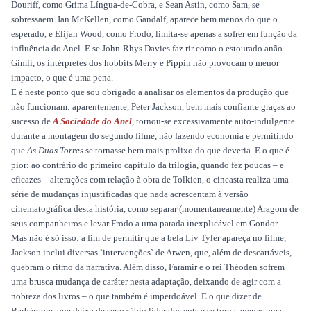
Douriff, como Grima Língua-de-Cobra, e Sean Astin, como Sam, se
sobressaem. Ian McKellen, como Gandalf, aparece bem menos do que o
esperado, e Elijah Wood, como Frodo, limita-se apenas a sofrer em função da
influência do Anel. E se John-Rhys Davies faz rir como o estourado anão
Gimli, os intérpretes dos hobbits Merry e Pippin não provocam o menor
impacto, o que é uma pena.
E é neste ponto que sou obrigado a analisar os elementos da produção que
não funcionam: aparentemente, Peter Jackson, bem mais confiante graças ao
sucesso de
A Sociedade do Anel
, tornou-se excessivamente auto-indulgente
durante a montagem do segundo filme, não fazendo economia e permitindo
que
As Duas Torres
se tornasse bem mais prolixo do que deveria. E o que é
pior: ao contrário do primeiro capítulo da trilogia, quando fez poucas – e
eficazes – alterações com relação à obra de Tolkien, o cineasta realiza uma
série de mudanças injustificadas que nada acrescentam à versão
cinematográfica desta história, como separar (momentaneamente) Aragorn de
seus companheiros e levar Frodo a uma parada inexplicável em Gondor.
Mas não é só isso: a fim de permitir que a bela Liv Tyler apareça no filme,
Jackson inclui diversas `intervenções` de Arwen, que, além de descartáveis,
quebram o ritmo da narrativa. Além disso, Faramir e o rei Théoden sofrem
uma brusca mudança de caráter nesta adaptação, deixando de agir com a
nobreza dos livros – o que também é imperdoável. E o que dizer de
Barbárvore, que deixa de ser o sábio líder dos ents e se torna apenas uma