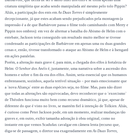
criatura simplória que acaba sendo manipulada até mesmo pelo tolo Pippin?
Aliás, a participação dos ents em
As Duas Torres
é simplesmente
decepcionante, já que estes acabam sendo prejudicados pela montagem (a
impressão é a de que Barbárvore passa o filme todo caminhando com Merry e
Pippin nos ombros): em vez de alternar a batalha do Abismo de Helm com o
entebate, Jackson teria conseguido um resultado muito melhor se tivesse
condensado as participações de Barbárvore em apenas uma ou duas grandes
cenas e, então, tivesse transformado o ataque ao Abismo de Helm e à Isengard
em ações paralelas.
Porém, a alteração mais grave é, para mim, a chegada dos elfos à fortaleza de
Helm:
O Senhor dos Anéis
é, justamente, uma narrativa sobre a ascensão dos
homens e sobre o fim da era dos elfos. Assim, seria essencial que os humanos
enfrentassem, sozinhos, aquela terrível situação – por mais emocionante que
a `nova Aliança` entre as duas espécies seja, no filme. Mas, para não dizer
que todas as alterações são equivocadas, devo reconhecer que o `exorcismo`
de Théoden funciona muito bem como recurso dramático, já que, apesar de
diferente do que é visto no livro, se mantém fiel à intenção de Tolkien. Aliás,
é curioso como Peter Jackson pode, em um momento, realizar mudanças tão
graves e, em outro, exibir tamanha adoração à obra original, como no
instante em que vemos Scadufax cavalgar em câmera lenta (recurso que,
diga-se de passagem, o diretor usa exageradamente em
As Duas Torres
,