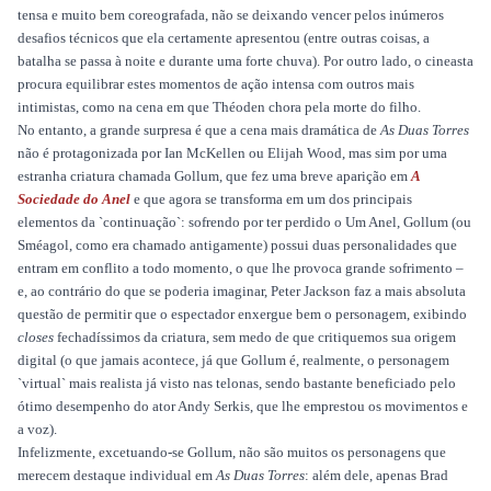
tensa e muito bem coreografada, não se deixando vencer pelos inúmeros
desafios técnicos que ela certamente apresentou (entre outras coisas, a
batalha se passa à noite e durante uma forte chuva). Por outro lado, o cineasta
procura equilibrar estes momentos de ação intensa com outros mais
intimistas, como na cena em que Théoden chora pela morte do filho.
No entanto, a grande surpresa é que a cena mais dramática de
As Duas Torres
não é protagonizada por Ian McKellen ou Elijah Wood, mas sim por uma
estranha criatura chamada Gollum, que fez uma breve aparição em
A
Sociedade do Anel
e que agora se transforma em um dos principais
elementos da `continuação`: sofrendo por ter perdido o Um Anel, Gollum (ou
Sméagol, como era chamado antigamente) possui duas personalidades que
entram em conflito a todo momento, o que lhe provoca grande sofrimento –
e, ao contrário do que se poderia imaginar, Peter Jackson faz a mais absoluta
questão de permitir que o espectador enxergue bem o personagem, exibindo
closes
fechadíssimos da criatura, sem medo de que critiquemos sua origem
digital (o que jamais acontece, já que Gollum é, realmente, o personagem
`virtual` mais realista já visto nas telonas, sendo bastante beneficiado pelo
ótimo desempenho do ator Andy Serkis, que lhe emprestou os movimentos e
a voz).
Infelizmente, excetuando-se Gollum, não são muitos os personagens que
merecem destaque individual em
As Duas Torres
: além dele, apenas Brad