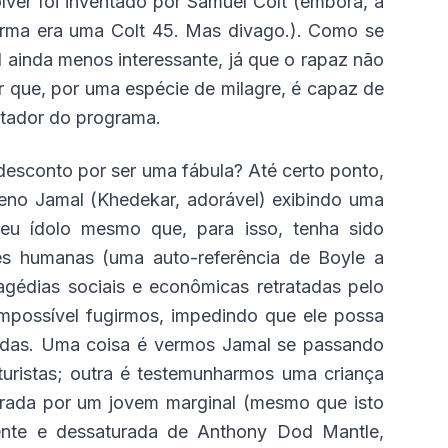
ólver foi inventado por Samuel Colt (embora, a
 arma era uma Colt 45. Mas divago.). Como se
l ainda menos interessante, já que o rapaz não
que, por uma espécie de milagre, é capaz de
ntador do programa.
esconto por ser uma fábula? Até certo ponto,
queno Jamal (Khedekar, adorável) exibindo uma
seu ídolo mesmo que, para isso, tenha sido
es humanas (uma auto-referência de Boyle a
ragédias sociais e econômicas retratadas pelo
mpossível fugirmos, impedindo que ele possa
fadas. Uma coisa é vermos Jamal se passando
turistas; outra é testemunharmos uma criança
rada por um jovem marginal (mesmo que isto
uente e dessaturada de Anthony Dod Mantle,