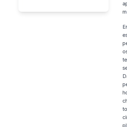
a
m
E
e
p
o
t
s
D
p
h
c
t
c
p