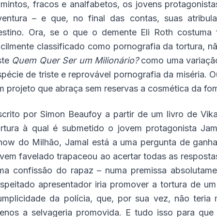
amintos, fracos e analfabetos, os jovens protagonis
ventura – e que, no final das contas, suas atribu
estino. Ora, se o que o demente Eli Roth costuma 
acilmente classificado como pornografia da tortura, n
ste
Quem Quer Ser um Milionário?
como uma variação
spécie de triste e reprovável pornografia da miséria. 
m projeto que abraça sem reservas a cosmética da fom
scrito por Simon Beaufoy a partir de um livro de Vik
ortura à qual é submetido o jovem protagonista Jama
how do Milhão, Jamal está a uma pergunta de ganha
ovem favelado trapaceou ao acertar todas as respostas 
ma confissão do rapaz – numa premissa absolutamen
espeitado apresentador iria promover a tortura de u
umplicidade da polícia, que, por sua vez, não teria 
enos a selvageria promovida. E tudo isso para que 