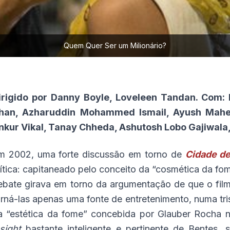
Quem Quer Ser um Milionário?
irigido por Danny Boyle, Loveleen Tandan. Com: De
han, Azharuddin Mohammed Ismail, Ayush Mahes
nkur Vikal, Tanay Chheda, Ashutosh Lobo Gajiwala
m 2002, uma forte discussão em torno de
Cidade d
rítica: capitaneado pelo conceito da “cosmética da fo
ebate girava em torno da argumentação de que o filme
orná-las apenas uma fonte de entretenimento, numa tri
a “estética da fome” concebida por Glauber Rocha 
nsight
bastante inteligente e pertinente de Bentes, 