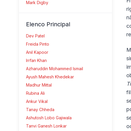
F
Mark Digby
r
n
Elenco Principal
c
r
Dev Patel
Freida Pinto
M
Anil Kapoor
s
Irrfan Khan
i
Azharuddin Mohammed Ismail
o
Ayush Mahesh Khedekar
T
Madhur Mittal
f
Rubina Ali
s
Ankur Vikal
p
Tanay Chheda
s
Ashutosh Lobo Gajiwala
o
Tanvi Ganesh Lonkar