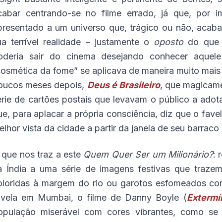
cabar centrando-se no filme errado, já que, por i
presentado a um universo que, trágico ou não, acaba
ua terrível realidade – justamente o
oposto
do que o
oderia sair do cinema desejando conhecer aquele
cosmética da fome” se aplicava de maneira muito mais
oucos meses depois,
Deus é Brasileiro
, que magicam
érie de cartões postais que levavam o público a adot
ue, para aplacar a própria consciência, diz que o fave
elhor vista da cidade a partir da janela de seu barraco
 que nos traz a este
Quem Quer Ser um Milionário?
: 
a Índia a uma série de imagens festivas que traze
oloridas à margem do rio ou garotos esfomeados cor
avela em Mumbai, o filme de Danny Boyle (
Extermí
opulação miserável com cores vibrantes, como se