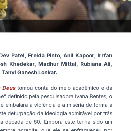
v Patel, Freida Pinto, Anil Kapoor, Irrfan
h Khedekar, Madhur Mittal, Rubiana Ali,
, Tanvi Ganesh Lonkar.
e Deus
tomou conta do meio acadêmico e da
me” definido pela pesquisadora Ivana Bentes, o
 embalara a violência e a miséria de forma a
ste deturpação da ideologia admirável por trás
na década de 60. Embora este tenha sido um
sempre acreditei que ele se enfraqueceu por