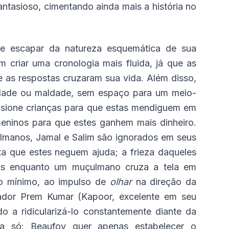
antasioso, cimentando ainda mais a história no
ue escapar da natureza esquemática de sua
 criar uma cronologia mais fluida, já que as
 as respostas cruzaram sua vida. Além disso,
dade ou maldade, sem espaço para um meio-
risione crianças para que estas mendiguem em
eninos para que estes ganhem mais dinheiro.
manos, Jamal e Salim são ignorados em seus
asta que estes neguem ajuda; a frieza daqueles
as enquanto um muçulmano cruza a tela em
no mínimo, ao impulso de
olhar
na direção da
tador Prem Kumar (Kapoor, excelente em seu
o a ridicularizá-lo constantemente diante da
a só: Beaufoy quer apenas estabelecer o