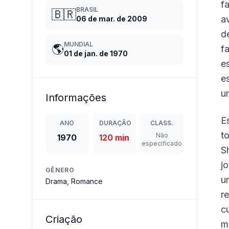
f
BRASIL
🇧🇷
a
06 de mar. de 2009
d
MUNDIAL
🌎
f
01 de jan. de 1970
e
e
u
Informações
E
ANO
DURAÇÃO
CLASS.
t
Não
1970
120 min
especificado
S
j
GÊNERO
u
Drama, Romance
r
c
Criação
m