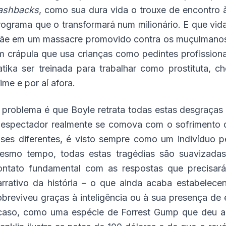
lashbacks
, como sua dura vida o trouxe de encontro à
rograma que o transformará num milionário. E que vid
ãe em um massacre promovido contra os muçulmanos,
m crápula que usa crianças como pedintes profissiona
atika ser treinada para trabalhar como prostituta,
ime e por aí afora.
 problema é que Boyle retrata todas estas desgraças 
 espectador realmente se comova com o sofrimento d
ases diferentes, é visto sempre como um indivíduo
esmo tempo, todas estas tragédias são suavizadas
ontato fundamental com as respostas que precisar
arrativo da história – o que ainda acaba estabelec
obreviveu graças à inteligência ou à sua presença de 
caso, como uma espécie de Forrest Gump que deu a 