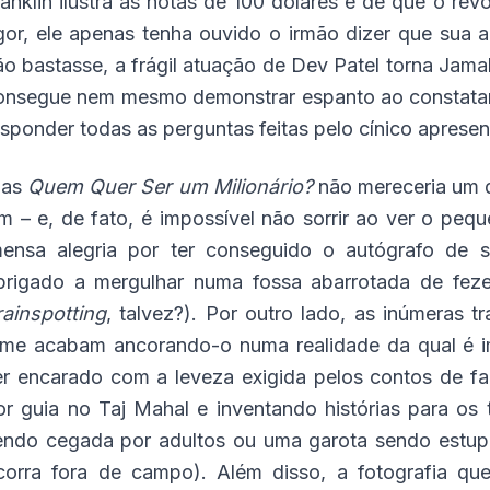
ranklin ilustra as notas de 100 dólares e de que o rev
igor, ele apenas tenha ouvido o irmão dizer que sua
ão bastasse, a frágil atuação de Dev Patel torna Jama
onsegue nem mesmo demonstrar espanto ao constatar 
esponder todas as perguntas feitas pelo cínico aprese
as
Quem Quer Ser um Milionário?
não mereceria um d
im – e, de fato, é impossível não sorrir ao ver o pe
mensa alegria por ter conseguido o autógrafo de 
brigado a mergulhar numa fossa abarrotada de fez
rainspotting
, talvez?). Por outro lado, as inúmeras t
ilme acabam ancorando-o numa realidade da qual é i
er encarado com a leveza exigida pelos contos de 
or guia no Taj Mahal e inventando histórias para os 
endo cegada por adultos ou uma garota sendo estup
corra fora de campo). Além disso, a fotografia q