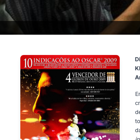
D
K
A
E
c
d
t
d
i