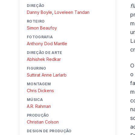
f
DIREÇÃO
Danny Boyle
,
Loveleen Tandan
p
ROTEIRO
m
Simon Beaufoy
u
FOTOGRAFIA
L
Anthony Dod Mantle
cr
DIREÇÃO DE ARTE
Abhishek Redkar
O
FIGURINO
o
Suttirat Anne Larlarb
f
MONTAGEM
Chris Dickens
m
MÚSICA
c
A.R. Rahman
n
PRODUÇÃO
s
Christian Colson
a
DESIGN DE PRODUÇÃO