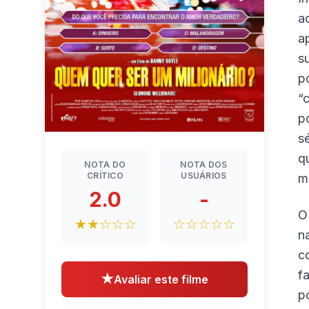
a
a
s
p
“
p
s
q
NOTA DO
NOTA DOS
CRÍTICO
USUÁRIOS
m
2.0
-
O
★★☆☆☆
☆☆☆☆☆
n
c
f
★
Avaliar este filme
p