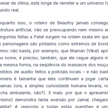
pesar de ótima, está longe de remeter a um universo f
undo real.
nquanto isso, o roteiro de Beaufoy jamais conseg
strutura artificial, não se preocupando nem mesmo em
erguntas feitas a Patel surgem na ordem exata em que
s personagens são pintados como extremos de bon
ermo: não basta, por exemplo, que Maman (Vikal) ap
eu nome; é preciso, também, que ele cegue alguns m
a mesma forma, na seqüência do massacre dos muçul
edidos de auxílio feitos a policiais locais – e não b
omens é tamanha que eles continuam a jogar cart
hamas (ora, a simples curiosidade humana levaria, 
ocha ambulante, não?). E mais: por que o apresen
inismo) demonstra tanta aversão por Jamal, chegand
latéia? A resposta a todas estas questões é um